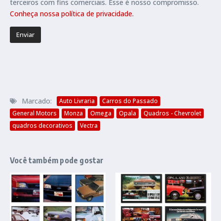
terceiros com fins comerciais. Esse é nosso compromisso.
Conheça nossa política de privacidade.
Marcado:
Auto Livraria
Carros do Passado
General Motors
Monza
Omega
Opala
Quadros - Chevrolet
quadros decorativos
Vectra
Você também pode gostar