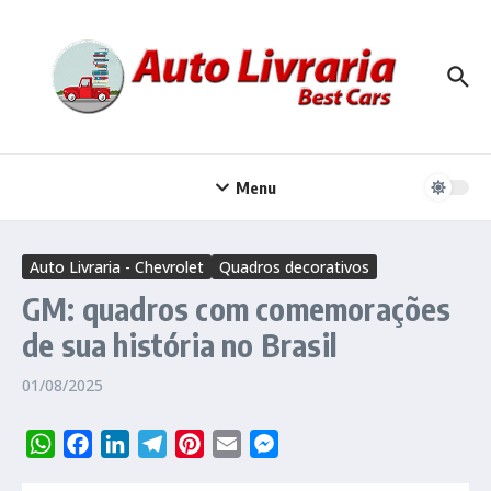
Ir para o conteúdo
Menu
Auto Livraria - Chevrolet
Quadros decorativos
GM: quadros com comemorações
de sua história no Brasil
01/08/2025
WhatsApp
Facebook
LinkedIn
Telegram
Pinterest
Email
Messenger