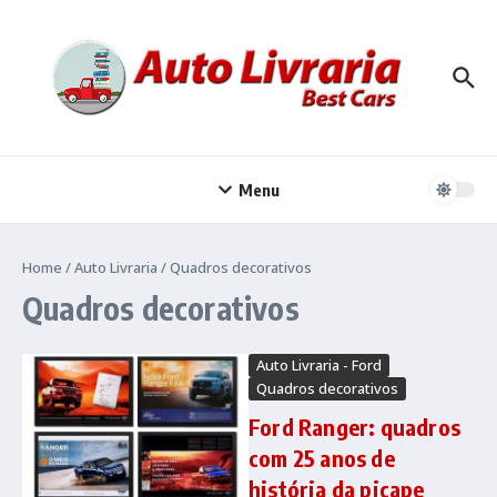
Ir para o conteúdo
Menu
Home
/
Auto Livraria
/
Quadros decorativos
Quadros decorativos
Auto Livraria - Ford
Quadros decorativos
Ford Ranger: quadros
com 25 anos de
história da picape