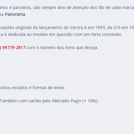
nários e parceiros, são sempre alvo de atenção dos fãs de cada marc
sta
Panorama
.
blicações originais do lançamento do Vectra A em 1993, da S10 em 1
sta é dedicada ao modelo em questão com um farto conteúdo.
) 99779-2817
com o número dos itens que deseja.
outros estados e formas de envio.
ia. Também com cartão pelo Mercado Pago (+ 10%).