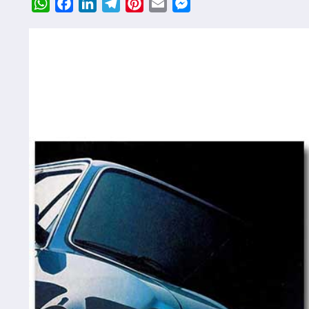
WhatsApp
Facebook
LinkedIn
Telegram
Pinterest
Email
Messenger