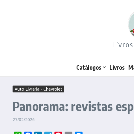
Ir para o conteúdo
Livros
Catálogos
Livros
M
Auto Livraria - Chevrolet
Panorama: revistas esp
27/02/2026