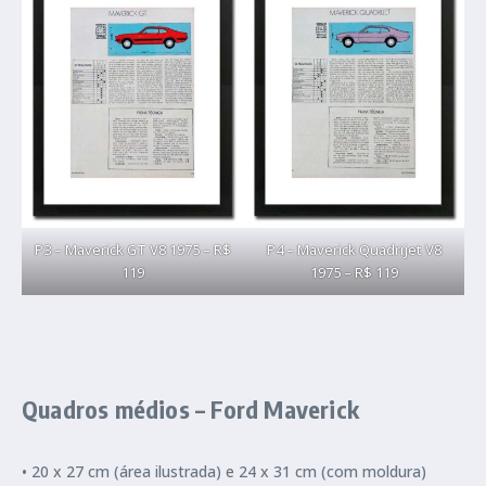
P3 – Maverick GT V8 1975 – R$
P4 – Maverick Quadrijet V8
119
1975 – R$ 119
Quadros médios – Ford Maverick
• 20 x 27 cm (área ilustrada) e 24 x 31 cm (com moldura)