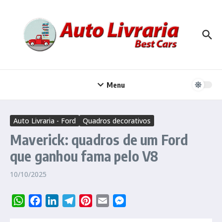
Ir para o conteúdo
Menu
Auto Livraria - Ford
Quadros decorativos
Maverick: quadros de um Ford
que ganhou fama pelo V8
10/10/2025
WhatsApp
Facebook
LinkedIn
Telegram
Pinterest
Email
Messenger