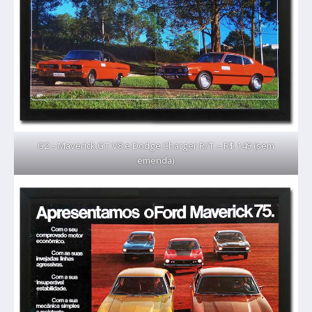
G2 – Maverick GT V8 e Dodge Charger R/T – R$ 149 (sem
emenda)