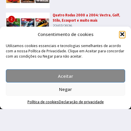
Quatro Rodas 2000 a 2004: Vectra, Golf,
2
Stilo, Ecosport e muito mais
22/07/2026
Consentimento de cookies
Utilizamos cookies essenciais e tecnologias semelhantes de acordo
Quatro Rodas 1995 a 1999: Ka, Marea,
com a nossa Política de Privacidade. Clique em Aceitar para concordar
3
grandes esportivos e mais
com as condições ou Negar para não aceitar.
17/07/2026
Aceitar
Negar
Compre pelo Whatsapp
Política de cookies
Declaração de privacidade
Canal no Whatsapp
Canal no Youtube
Política de privacidade