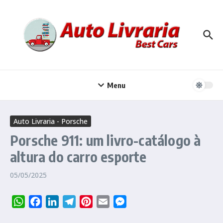
Ir para o conteúdo
Menu
Auto Livraria - Porsche
Porsche 911: um livro-catálogo à
altura do carro esporte
05/05/2025
WhatsApp
Facebook
LinkedIn
Telegram
Pinterest
Email
Messenger