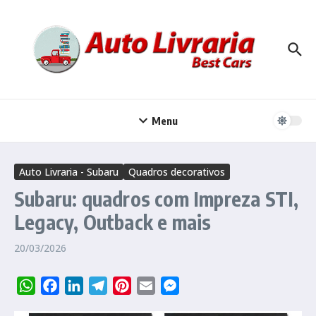
Ir para o conteúdo
Menu
Auto Livraria - Subaru
Quadros decorativos
Subaru: quadros com Impreza STI,
Legacy, Outback e mais
20/03/2026
WhatsApp
Facebook
LinkedIn
Telegram
Pinterest
Email
Messenger