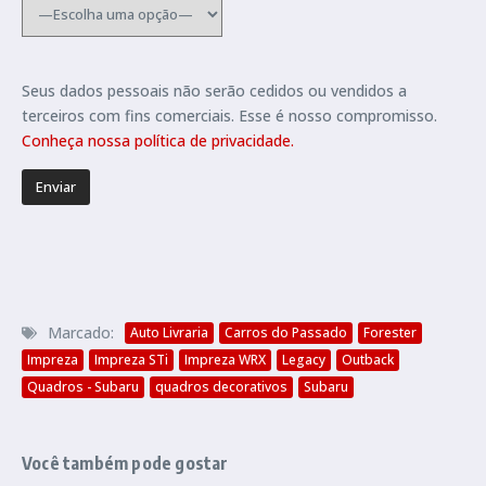
Seus dados pessoais não serão cedidos ou vendidos a
terceiros com fins comerciais. Esse é nosso compromisso.
Conheça nossa política de privacidade.
Marcado:
Auto Livraria
Carros do Passado
Forester
Impreza
Impreza STi
Impreza WRX
Legacy
Outback
Quadros - Subaru
quadros decorativos
Subaru
Você também pode gostar