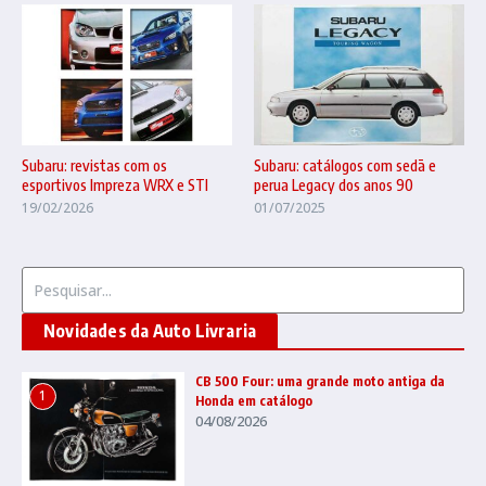
Subaru: revistas com os
Subaru: catálogos com sedã e
esportivos Impreza WRX e STI
perua Legacy dos anos 90
19/02/2026
01/07/2025
Procurar por:
Novidades da Auto Livraria
CB 500 Four: uma grande moto antiga da
1
Honda em catálogo
04/08/2026