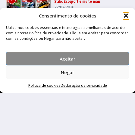
Stilo, Ecosport e muito mais
22/07/2026
Consentimento de cookies
Utilizamos cookies essenciais e tecnologias semelhantes de acordo
Quatro Rodas 1995 a 1999: Ka, Marea,
com a nossa Política de Privacidade. Clique em Aceitar para concordar
3
grandes esportivos e mais
com as condições ou Negar para não aceitar.
17/07/2026
Aceitar
Negar
Compre pelo Whatsapp
Política de cookies
Declaração de privacidade
Canal no Whatsapp
Canal no Youtube
Política de privacidade
Copyright © 2026 Auto Livraria Best Cars | Desenvolvido por
Revista de Notícias X