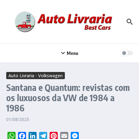
Ir para o conteúdo
Menu
Auto Livraria - Volkswagen
Santana e Quantum: revistas com
os luxuosos da VW de 1984 a
1986
01/08/2025
WhatsApp
Facebook
LinkedIn
Telegram
Pinterest
Email
Messenger