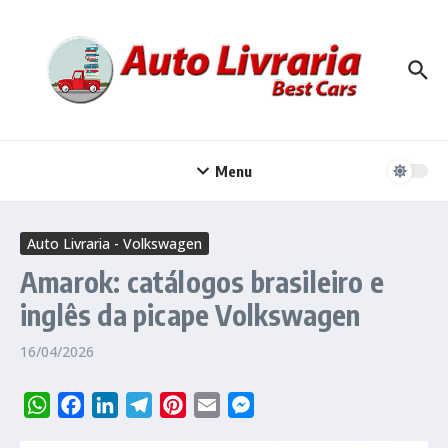
Ir para o conteúdo
Menu
Auto Livraria - Volkswagen
Amarok: catálogos brasileiro e
inglês da picape Volkswagen
16/04/2026
WhatsApp
Facebook
LinkedIn
Telegram
Pinterest
Email
Messenger