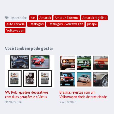
Marcado:
4x4
Amarok
Amarok Extreme
Amarok Highline
Auto Livraria
Catálogos
Catálogos - Volkswagen
picape
Volkswagen
Você também pode gostar
VW Polo: quadros decorativos
Brasília: revistas com um
com duas gerações e o Virtus
Volkswagen cheio de praticidade
31/07/2026
27/07/2026