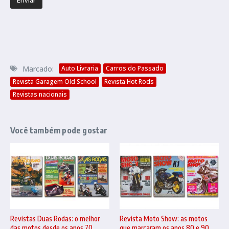
Marcado:
Auto Livraria
Carros do Passado
Revista Garagem Old School
Revista Hot Rods
Revistas nacionais
Você também pode gostar
Revistas Duas Rodas: o melhor
Revista Moto Show: as motos
das motos desde os anos 70
que marcaram os anos 80 e 90