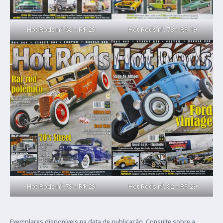
Hot Rods nº. 68 – R$ 29
Hot Rods nº. 73 – R$ 19
Hot Rods nº. 79 – R$ 29
Hot Rods nº. 82 – R$ 29
Exemplares disponíveis na data de publicação. Consulte sobre a