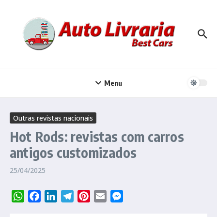
Ir para o conteúdo
Menu
Outras revistas nacionais
Hot Rods: revistas com carros
antigos customizados
25/04/2025
WhatsApp
Facebook
LinkedIn
Telegram
Pinterest
Email
Messenger