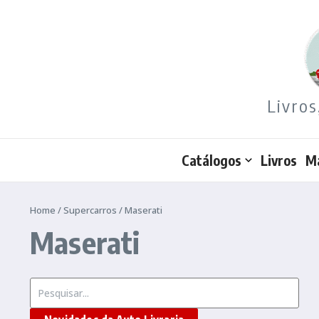
Ir para o conteúdo
Livros
Catálogos
Livros
M
Home
/
Supercarros
/
Maserati
Maserati
Procurar por: