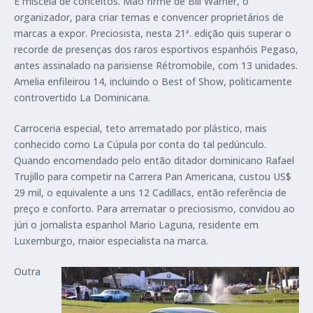
É miscela de conceitos. Mão firme de Bill Warner, o
organizador, para criar temas e convencer proprietários de
marcas a expor. Preciosista, nesta 21ª. edição quis superar o
recorde de presenças dos raros esportivos espanhóis Pegaso,
antes assinalado na parisiense Rétromobile, com 13 unidades.
Amelia enfileirou 14, incluindo o Best of Show, politicamente
controvertido La Dominicana.
Carroceria especial, teto arrematado por plástico, mais
conhecido como La Cúpula por conta do tal pedúnculo.
Quando encomendado pelo então ditador dominicano Rafael
Trujillo para competir na Carrera Pan Americana, custou US$
29 mil, o equivalente a uns 12 Cadillacs, então referência de
preço e conforto. Para arrematar o preciosismo, convidou ao
júri o jornalista espanhol Mario Laguna, residente em
Luxemburgo, maior especialista na marca.
Outra