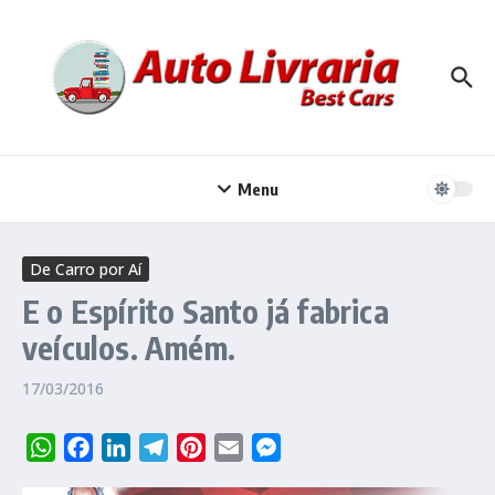
Ir para o conteúdo
Menu
De Carro por Aí
E o Espírito Santo já fabrica
veículos. Amém.
17/03/2016
WhatsApp
Facebook
LinkedIn
Telegram
Pinterest
Email
Messenger