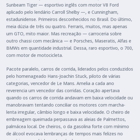
Sunbeam Tiger — esportivo inglês com motor V8 Ford
aplicado pelo lendário Carroll Shelby —, e Cunningham,
estadunidense. Primeiros desconhecidos no Brasil. Do último,
meia dúzia de três ou quatro. Ferraris, muitos, mas apenas
um GTO, mito maior. Mas recreação — carroceria sobre
outro chassi com mecânica — e Porsches, Maseratis, Alfas e
BMWs em quantidade industrial. Dessa, raro esportivo, o 700,
com motor de motocicleta.
Pacote paralelo, carros de corrida, liderados pelos conduzidos
pelo homenageado Hans-Joachin Stuck, piloto de várias
categorias, vencedor de Le Mans. Amelia a cada ano
reverencia um vencedor das corridas. Coração apertava
quando os carros de corrida andavam em baixa velocidade ou
manobravam tentando conciliar os motores com marcha-
lenta irregular, câmbio longo e baixa velocidade. O cheiro de
embreagem queimada perpassava as aleias de Palmettos,
palmácea local. De cheiros, o da gasolina forte com mínimo
de álcool evocava lembranças de tempos mais felizes no