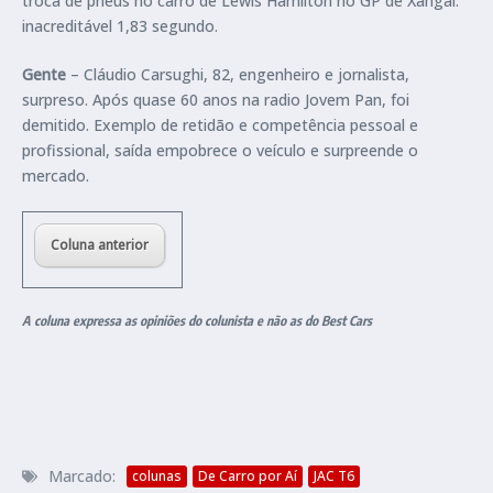
troca de pneus no carro de Lewis Hamilton no GP de Xangai:
inacreditável 1,83 segundo.
Gente
– Cláudio Carsughi, 82, engenheiro e jornalista,
surpreso. Após quase 60 anos na radio Jovem Pan, foi
demitido. Exemplo de retidão e competência pessoal e
profissional, saída empobrece o veículo e surpreende o
mercado.
Coluna anterior
A coluna expressa as opiniões do colunista e não as do Best Cars
Marcado:
colunas
De Carro por Aí
JAC T6