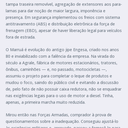
tampa traseira removível, agregação de extensores aos para-
lamas para dar noção de maior largura, imponência e
presença. Em segurança implementou os freios com sistema
antitravamento (ABS) e distribuição eletrônica da força de
frenagem (EBD), apesar de haver liberação legal para veículos
fora de estrada.
O Marruá é evolução do antigo jipe Engesa, criado nos anos
80 e inviabilizado com a falência da empresa. Na virada do
século a Agrale, fábrica de motores estacionários, tratores,
ônibus, caminhões — e, no passado, motocicletas —,
assumiu o projeto para completar o leque de produtos e
mudou o foco, saindo do público civil e evitando a discussão
de, pelo fato de não possuir caixa redutora, não se enquadrar
nas exigências legais para o uso de motor a diesel. Tinha,
apenas, a primeira marcha muito reduzida.
Mirou então nas Forças Armadas, comprador à prova de
questionamentos sobre a inadequação. Conseguiu ajustá-lo
às exigências militares e, aprovado, passou a fornecê-lo para