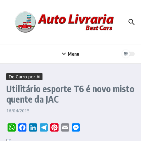
Ir para o conteúdo
Menu
De Carro por Aí
Utilitário esporte T6 é novo misto
quente da JAC
16/04/2015
WhatsApp
Facebook
LinkedIn
Telegram
Pinterest
Email
Messenger