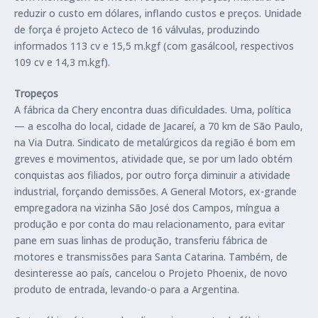
reduzir o custo em dólares, inflando custos e preços. Unidade
de força é projeto Acteco de 16 válvulas, produzindo
informados 113 cv e 15,5 m.kgf (com gasálcool, respectivos
109 cv e 14,3 m.kgf).
Tropeços
A fábrica da Chery encontra duas dificuldades. Uma, política
— a escolha do local, cidade de Jacareí, a 70 km de São Paulo,
na Via Dutra. Sindicato de metalúrgicos da região é bom em
greves e movimentos, atividade que, se por um lado obtém
conquistas aos filiados, por outro força diminuir a atividade
industrial, forçando demissões. A General Motors, ex-grande
empregadora na vizinha São José dos Campos, míngua a
produção e por conta do mau relacionamento, para evitar
pane em suas linhas de produção, transferiu fábrica de
motores e transmissões para Santa Catarina. Também, de
desinteresse ao país, cancelou o Projeto Phoenix, de novo
produto de entrada, levando-o para a Argentina.