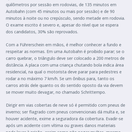
quilômetros por sessão em rodovias, de 135 minutos em
Autobahn (com 45 minutos ou mais por sessão) e de 90
minutos à noite ou no crepúsculo, sendo metade em rodovia.
O exame escrito é severo e, apesar do nível que se espera
dos candidatos, 30% são reprovados.
Com a Führerschein em mãos, é melhor conhecer a fundo e
respeitar as normas. Em uma Autobahn é proibido parar; se o
carro quebrar, o triângulo deve ser colocado a 200 metros de
distância. A placa com uma criança chutando bola indica área
residencial, na qual o motorista deve parar para pedestres e
rodar a no máximo 7 km/h. Se um ônibus para, tanto os
carros atrás dele quanto os do sentido oposto da via devem
se mover muito devagar, no chamado Schrittempo.
Dirigir em vias cobertas de neve só é permitido com pneus de
inverno; ser flagrado com pneus convencionais dá multa e, se
houver acidente, exime a seguradora da cobertura. Evadir-se
após um acidente com vítima ou graves danos materiais