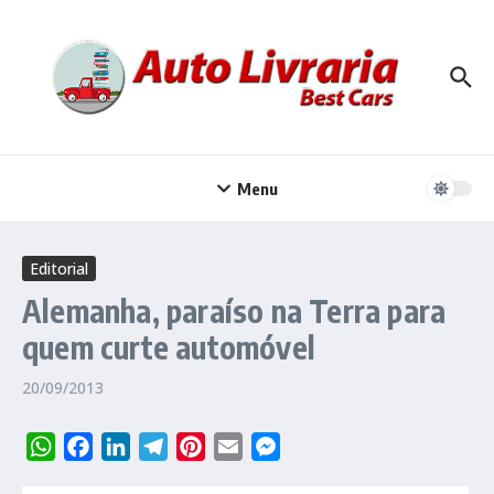
Ir para o conteúdo
Menu
Editorial
Alemanha, paraíso na Terra para
quem curte automóvel
20/09/2013
WhatsApp
Facebook
LinkedIn
Telegram
Pinterest
Email
Messenger