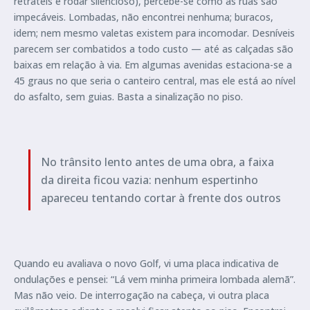
retráteis e rodar silencioso), percebe-se como as ruas são
impecáveis. Lombadas, não encontrei nenhuma; buracos,
idem; nem mesmo valetas existem para incomodar. Desníveis
parecem ser combatidos a todo custo — até as calçadas são
baixas em relação à via. Em algumas avenidas estaciona-se a
45 graus no que seria o canteiro central, mas ele está ao nível
do asfalto, sem guias. Basta a sinalização no piso.
No trânsito lento antes de uma obra, a faixa
da direita ficou vazia: nenhum espertinho
apareceu tentando cortar à frente dos outros
Quando eu avaliava o novo Golf, vi uma placa indicativa de
ondulações e pensei: “Lá vem minha primeira lombada alemã”.
Mas não veio. De interrogação na cabeça, vi outra placa