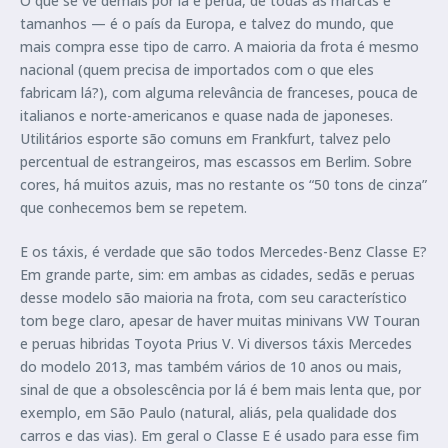
O que se vê demais por lá é perua, de todas as marcas e
tamanhos — é o país da Europa, e talvez do mundo, que
mais compra esse tipo de carro. A maioria da frota é mesmo
nacional (quem precisa de importados com o que eles
fabricam lá?), com alguma relevância de franceses, pouca de
italianos e norte-americanos e quase nada de japoneses.
Utilitários esporte são comuns em Frankfurt, talvez pelo
percentual de estrangeiros, mas escassos em Berlim. Sobre
cores, há muitos azuis, mas no restante os “50 tons de cinza”
que conhecemos bem se repetem.
E os táxis, é verdade que são todos Mercedes-Benz Classe E?
Em grande parte, sim: em ambas as cidades, sedãs e peruas
desse modelo são maioria na frota, com seu característico
tom bege claro, apesar de haver muitas minivans VW Touran
e peruas hibridas Toyota Prius V. Vi diversos táxis Mercedes
do modelo 2013, mas também vários de 10 anos ou mais,
sinal de que a obsolescência por lá é bem mais lenta que, por
exemplo, em São Paulo (natural, aliás, pela qualidade dos
carros e das vias). Em geral o Classe E é usado para esse fim