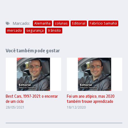
Marcado:
Alemanha
colunas
Editorial
Fabrício Samahá
mercado
segurança
trânsito
Você também pode gostar
Best Cars, 1997-2021: o encerrar
Foi um ano atípico, mas 2020
de um ciclo
também trouxe aprendizado
28/05/2021
18/12/2020