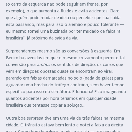
(o carro da esquerda não pode seguir em frente, por
exemplo), o que aumenta a fluidez e evita acidentes. Claro
que alguém pode mudar de ideia ou perceber que sua saída
está passando, mas para isso o alemão é pouco tolerante —
eu mesmo tomei uma buzinada por ter mudado de faixa “à
brasileira”, já próximo da saída da via.
Surpreendentes mesmo são as conversões à esquerda. Em
Berlim há avenidas em que o mesmo cruzamento permite tal
conversão para
ambos
os sentidos de direção: os carros que
vêm em direções opostas quase se encontram ao virar,
parando em faixas demarcadas no solo (nada de guias) para
aguardar uma brecha do tráfego contrário, sem haver tempo
específico para isso no semáforo. E funciona! Fico imaginando
quantos acidentes por hora teríamos em qualquer cidade
brasileira que tentasse copiar a solução…
Outra boa surpresa tive em uma via de três faixas na mesma
cidade. O trânsito estava bem lento e notei a faixa da direita
vazia. Como bom brasileiro, mudei para ela — até perceber