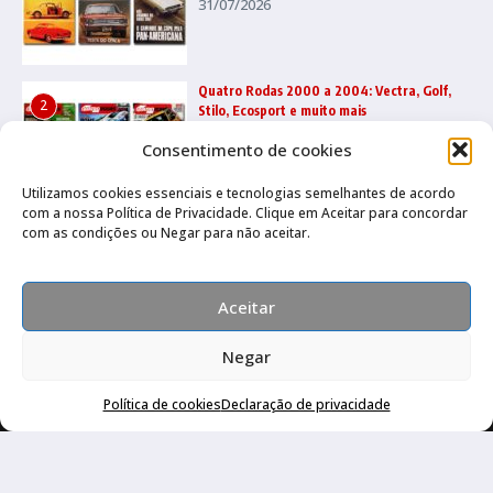
31/07/2026
Quatro Rodas 2000 a 2004: Vectra, Golf,
2
Stilo, Ecosport e muito mais
22/07/2026
Consentimento de cookies
Utilizamos cookies essenciais e tecnologias semelhantes de acordo
com a nossa Política de Privacidade. Clique em Aceitar para concordar
Quatro Rodas 1995 a 1999: Ka, Marea,
3
com as condições ou Negar para não aceitar.
grandes esportivos e mais
17/07/2026
Aceitar
Negar
Política de cookies
Declaração de privacidade
Canal no Whatsapp
Canal no Youtube
Política de privacidade