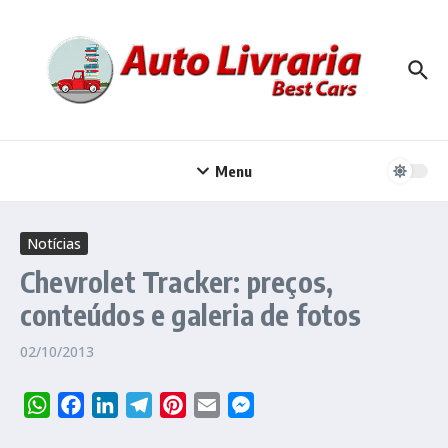
Ir para o conteúdo
Menu
Notícias
Chevrolet Tracker: preços,
conteúdos e galeria de fotos
02/10/2013
WhatsApp
Facebook
LinkedIn
Telegram
Pinterest
Email
Messenger