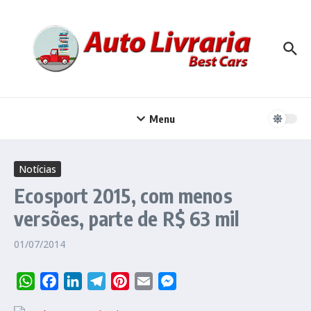
Ir para o conteúdo
Menu
Notícias
Ecosport 2015, com menos
versões, parte de R$ 63 mil
01/07/2014
WhatsApp
Facebook
LinkedIn
Telegram
Pinterest
Email
Messenger