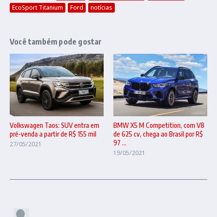
EcoSport Titanium
Ford
notícias
Você também pode gostar
BMW X5 M Competition, com V8
Volkswagen Taos: SUV entra em
de 625 cv, chega ao Brasil por R$
pré-venda a partir de R$ 155 mil
97 ...
27/05/2021
19/05/2021