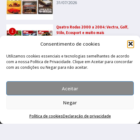
31/07/2026
Quatro Rodas 2000 a 2004: Vectra, Golf,
2
Stilo, Ecosport e muito mais
22/07/2026
Consentimento de cookies
Utilizamos cookies essenciais e tecnologias semelhantes de acordo
com a nossa Política de Privacidade. Clique em Aceitar para concordar
Quatro Rodas 1995 a 1999: Ka, Marea,
3
com as condições ou Negar para não aceitar.
grandes esportivos e mais
17/07/2026
Aceitar
Negar
Política de cookies
Declaração de privacidade
Canal no Whatsapp
Canal no Youtube
Política de privacidade