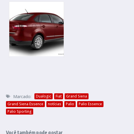
Marcado:
Dualogic
Fiat
Grand Siena
Grand Siena Essence
notícias
Palio
Palio Essence
Palio Sporting
Você também pode gostar