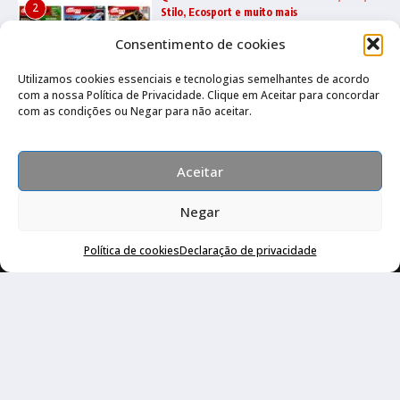
2
Stilo, Ecosport e muito mais
22/07/2026
Consentimento de cookies
Utilizamos cookies essenciais e tecnologias semelhantes de acordo
com a nossa Política de Privacidade. Clique em Aceitar para concordar
Quatro Rodas 1995 a 1999: Ka, Marea,
3
com as condições ou Negar para não aceitar.
grandes esportivos e mais
17/07/2026
Aceitar
Negar
Política de cookies
Declaração de privacidade
Canal no Whatsapp
Canal no Youtube
Política de privacidade
Copyright © 2026 Auto Livraria Best Cars | Desenvolvido por
Revista de Notícias X