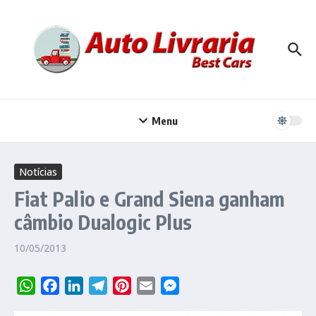
Ir para o conteúdo
Menu
Notícias
Fiat Palio e Grand Siena ganham
câmbio Dualogic Plus
10/05/2013
WhatsApp
Facebook
LinkedIn
Telegram
Pinterest
Email
Messenger