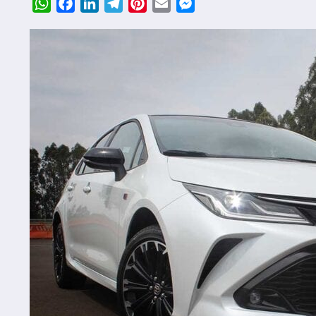
WhatsApp
Facebook
LinkedIn
Telegram
Pinterest
Email
Messenger