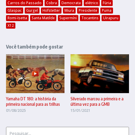
Carros do Passado
Cobra
Democrata
elétrico
Fúria
Glaspac
Gurgel
Hofstetter
Miura
Presidente
Puma
Romi-Isetta
Santa Matilde
Supermíni
Tocantins
Uirapuru
X12
Você também pode gostar
Yamaha DT 180: a história da
Silverado marcou a primeira e a
primeira nacional para as trilhas
última vez para a GMB
01/08/2025
15/01/2021
Procurar por: