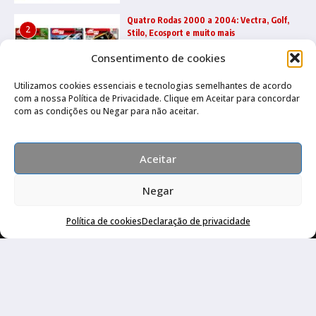
Quatro Rodas 2000 a 2004: Vectra, Golf,
2
Stilo, Ecosport e muito mais
22/07/2026
Consentimento de cookies
Utilizamos cookies essenciais e tecnologias semelhantes de acordo
com a nossa Política de Privacidade. Clique em Aceitar para concordar
Quatro Rodas 1995 a 1999: Ka, Marea,
3
com as condições ou Negar para não aceitar.
grandes esportivos e mais
17/07/2026
Aceitar
Negar
Política de cookies
Declaração de privacidade
Canal no Whatsapp
Canal no Youtube
Política de privacidade