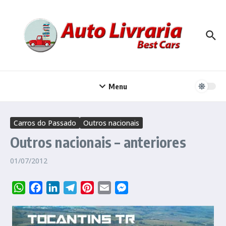
Ir para o conteúdo
Menu
Carros do Passado
Outros nacionais
Outros nacionais – anteriores
01/07/2012
WhatsApp
Facebook
LinkedIn
Telegram
Pinterest
Email
Messenger