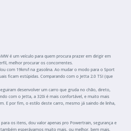
 BMW é um veículo para quem procura prazer em dirigir em
rfil, melhor procurar os concorrentes.
dou com 19km/l na gasolina. Ao mudar o modo para o Sport
anuais ficam estúpidas. Comparando com o Jetta 2.0 TSI (que
nseguiram desenvolver um carro que gruda no chão, direto,
o com o Jetta, a 320i é mais confortável, e muito mais
. E por fim, o estilo deste carro, mesmo já saindo de linha,
o para os itens, dou valor apenas pro Powertrain, segurança e
om, também esperávamos muito mais, ou melhor, bem mais.