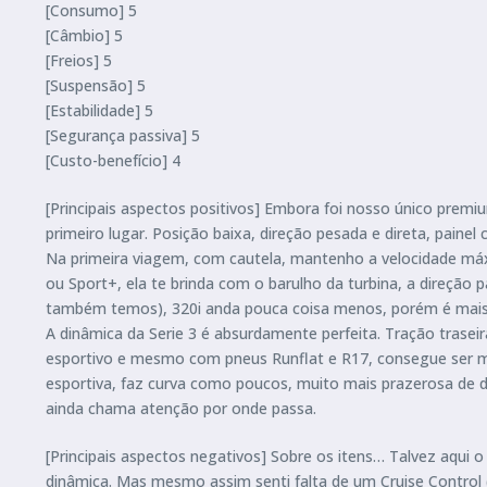
[Consumo] 5
[Câmbio] 5
[Freios] 5
[Suspensão] 5
[Estabilidade] 5
[Segurança passiva] 5
[Custo-benefício] 4
[Principais aspectos positivos] Embora foi nosso único prem
primeiro lugar. Posição baixa, direção pesada e direta, paine
Na primeira viagem, com cautela, mantenho a velocidade má
ou Sport+, ela te brinda com o barulho da turbina, a direção 
também temos), 320i anda pouca coisa menos, porém é mai
A dinâmica da Serie 3 é absurdamente perfeita. Tração trasei
esportivo e mesmo com pneus Runflat e R17, consegue ser ma
esportiva, faz curva como poucos, muito mais prazerosa de dir
ainda chama atenção por onde passa.
[Principais aspectos negativos] Sobre os itens… Talvez aqui o
dinâmica. Mas mesmo assim senti falta de um Cruise Control