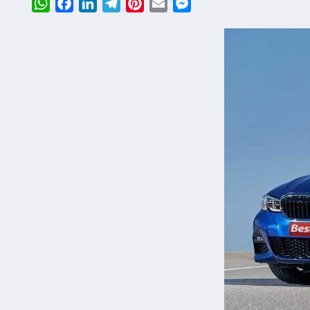
WhatsApp
Facebook
LinkedIn
Telegram
Pinterest
Email
Messenger