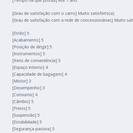
[Tempo há que possui] Até 1 ano
[Grau de satisfação com o carro] Muito satisfeito(a)
[Grau de satisfação com a rede de concessionárias] Muito sati
[Estilo] 5
[Acabamento] 5
[Posição de dirigir] 5
[Instrumentos] 5
[Itens de conveniência] 5
[Espaço interno] 4
[Capacidade de bagagem] 4
[Motor] 3
[Desempenho] 3
[Consumo] 4
[Câmbio] 5
[Freios] 5
[Suspensão] 5
[Estabilidade] 5
[Segurança passiva] 5