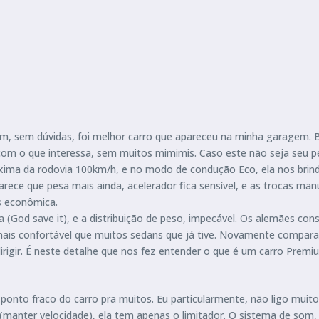
ium, sem dúvidas, foi melhor carro que apareceu na minha garagem.
l com o que interessa, sem muitos mimimis. Caso este não seja seu pe
xima da rodovia 100km/h, e no modo de condução Eco, ela nos brin
parece que pesa mais ainda, acelerador fica sensível, e as trocas m
s econômica.
ra (God save it), e a distribuição de peso, impecável. Os alemães co
is confortável que muitos sedans que já tive. Novamente comparand
igir. É neste detalhe que nos fez entender o que é um carro Premium
 ponto fraco do carro pra muitos. Eu particularmente, não ligo muit
 (manter velocidade), ela tem apenas o limitador. O sistema de s