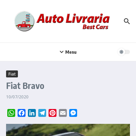
Ir para o conteúdo
Menu
Fiat
Fiat Bravo
10/07/2020
WhatsApp
Facebook
LinkedIn
Telegram
Pinterest
Email
Messenger