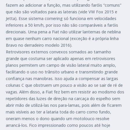
fazem ao adicionar a função, mas utilizando faróis “comuns”
que não são voltados para as laterais (vide VW Fox 2015 e
Jetta). Esse sistema cornering só funciona em velocidades
inferiores a 50 km/h, por isso não são comparáveis a faróis
direcionais. Uma pena a Fiat não utilizar lanternas de neblina
em quase nenhum carro nacional (exceção é a própria linha
Bravo no derradeiro modelo 2016).
Retrovisores externos convexos somados ao tamanho
grande que costuma ser aplicado apenas em retrovisores
planos permitem um campo de visão lateral muito amplo,
facilitando o uso no trânsito urbano e transmitindo grande
confiança nas manobras. Isso ajuda a compensar as largas
colunas C que obstruem um pouco a visão ao se sair de ré de
vagas. Além disso, a Fiat fez bem em resistir ao modismo dos
repetidores das luzes de direção na carcaça do espelho sem
abrir mão de utilizá-las nos para-lamas, pois além de ficarem
mais visíveis ao ter a lataria toda do carro como fundo,
oneram menos o dono quando um motolouco resolve
arrancá-los. Fico impressionado como poucos até hoje