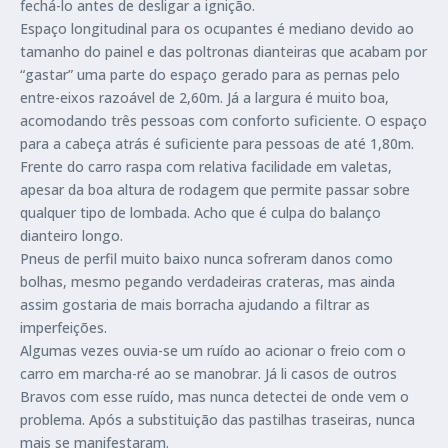
fechá-lo antes de desligar a ignição.
Espaço longitudinal para os ocupantes é mediano devido ao
tamanho do painel e das poltronas dianteiras que acabam por
“gastar” uma parte do espaço gerado para as pernas pelo
entre-eixos razoável de 2,60m. Já a largura é muito boa,
acomodando três pessoas com conforto suficiente. O espaço
para a cabeça atrás é suficiente para pessoas de até 1,80m.
Frente do carro raspa com relativa facilidade em valetas,
apesar da boa altura de rodagem que permite passar sobre
qualquer tipo de lombada. Acho que é culpa do balanço
dianteiro longo.
Pneus de perfil muito baixo nunca sofreram danos como
bolhas, mesmo pegando verdadeiras crateras, mas ainda
assim gostaria de mais borracha ajudando a filtrar as
imperfeições.
Algumas vezes ouvia-se um ruído ao acionar o freio com o
carro em marcha-ré ao se manobrar. Já li casos de outros
Bravos com esse ruído, mas nunca detectei de onde vem o
problema. Após a substituição das pastilhas traseiras, nunca
mais se manifestaram.