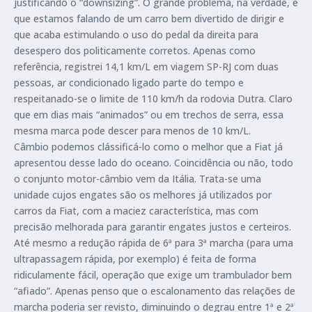
justificando o “downsizing”. O grande problema, na verdade, é
que estamos falando de um carro bem divertido de dirigir e
que acaba estimulando o uso do pedal da direita para
desespero dos politicamente corretos. Apenas como
referência, registrei 14,1 km/L em viagem SP-RJ com duas
pessoas, ar condicionado ligado parte do tempo e
respeitanado-se o limite de 110 km/h da rodovia Dutra. Claro
que em dias mais “animados” ou em trechos de serra, essa
mesma marca pode descer para menos de 10 km/L.
Câmbio podemos clássificá-lo como o melhor que a Fiat já
apresentou desse lado do oceano. Coincidência ou não, todo
o conjunto motor-câmbio vem da Itália. Trata-se uma
unidade cujos engates são os melhores já utilizados por
carros da Fiat, com a maciez característica, mas com
precisão melhorada para garantir engates justos e certeiros.
Até mesmo a redução rápida de 6ª para 3ª marcha (para uma
ultrapassagem rápida, por exemplo) é feita de forma
ridiculamente fácil, operação que exige um trambulador bem
“afiado”. Apenas penso que o escalonamento das relações de
marcha poderia ser revisto, diminuindo o degrau entre 1ª e 2ª