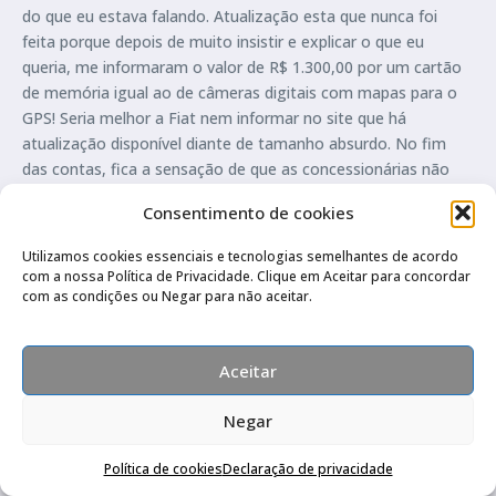
do que eu estava falando. Atualização esta que nunca foi
feita porque depois de muito insistir e explicar o que eu
queria, me informaram o valor de R$ 1.300,00 por um cartão
de memória igual ao de câmeras digitais com mapas para o
GPS! Seria melhor a Fiat nem informar no site que há
atualização disponível diante de tamanho absurdo. No fim
das contas, fica a sensação de que as concessionárias não
evoluíram para companhar a tecnologia que a Fiat tem
Consentimento de cookies
empregado em seus carros mais caros. Parecem que só
sabem mexer em Mille e linha Palio. Fico imaginando o sufoco
Utilizamos cookies essenciais e tecnologias semelhantes de acordo
de donos de Freemont que é o carro mais sofisticado vendido
com a nossa Política de Privacidade. Clique em Aceitar para concordar
e utiliza tecnologia de outra fábrica (Dodge/Chrysler).
com as condições ou Negar para não aceitar.
Além do preparo técnico duvidoso, os preços são totalmente
fora da realidade para uma rede de um fabricante
Aceitar
estabelecido há tanto tempo no Brasil. Exemplos: jogo de
pastilhas de freio dianteiras por R$ 586,00, só as peças. Preço
Negar
nas lojas de autopeças: R$ 90,00 a R$ 110,00. Filtro de ar da
cabine: R$ 230,00 cobrado pela concessionária e comprado
Política de cookies
Declaração de privacidade
em loja de autopeças por R$ 30,00 e instalado na garagem