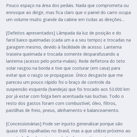
Pouco espaço na área dos pedais. Nada que comprometa ou
enrosque ao dirigir, mas fica claro que o painel do carro ocupa
um volume muito grande da cabine em todas as direções…
[Defeitos apresentados] Lâmpada da luz de posição e do
farol baixo queimadas (cada um a a seu tempo) e trocadas na
garagem mesmo, devido à facilidade de acesso. Lanterna
traseira queimada e trocada somente desparafusando a
lanterna (acesso pelo porta-malas). Rede defletora do teto
solar rasgou na borda e tive que costurar (em casa) para
evitar que o rasgo se propagasse. Único desgaste que me
pareceu um pouco rápido foi o braço de controle da
suspensão esquerda (bandeja) que foi trocado aos 53.000 km
por já estar com folga bem acentuada nas buchas. Todo o
resto dos gastos foram com combustível, óleo, filtros,
pastilhas de freio, pneus, alinhamento e balanceamento.
[Concessionárias] Pode ser injusto generalizar porque são
quase 600 espalhadas no Brasil, mas a que utilizei próximo ao