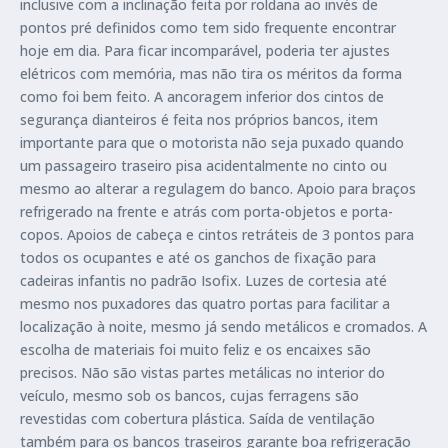
inclusive com a inclinação feita por roldana ao invés de
pontos pré definidos como tem sido frequente encontrar
hoje em dia. Para ficar incomparável, poderia ter ajustes
elétricos com memória, mas não tira os méritos da forma
como foi bem feito. A ancoragem inferior dos cintos de
segurança dianteiros é feita nos próprios bancos, item
importante para que o motorista não seja puxado quando
um passageiro traseiro pisa acidentalmente no cinto ou
mesmo ao alterar a regulagem do banco. Apoio para braços
refrigerado na frente e atrás com porta-objetos e porta-
copos. Apoios de cabeça e cintos retráteis de 3 pontos para
todos os ocupantes e até os ganchos de fixação para
cadeiras infantis no padrão Isofix. Luzes de cortesia até
mesmo nos puxadores das quatro portas para facilitar a
localização à noite, mesmo já sendo metálicos e cromados. A
escolha de materiais foi muito feliz e os encaixes são
precisos. Não são vistas partes metálicas no interior do
veículo, mesmo sob os bancos, cujas ferragens são
revestidas com cobertura plástica. Saída de ventilação
também para os bancos traseiros garante boa refrigeração