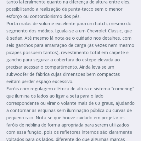
tanto lateralmente quanto na diferença de altura entre eles,
possibilitando a realização de punta-tacco sem o menor
esforço ou contorcionismo dos pés.
Porta malas de volume excelente para um hatch, mesmo do
segmento dos médios. Iguala-se a um Chevrolet Classic, que
é sedan. Até mesmo lá nota-se o cuidado nos detalhes, com
seis ganchos para amarração de carga (às vezes nem mesmo
picapes possuem tantos), revestimento total em carpete e
gancho para segurar a cobertura do estepe elevada ao
precisar acessar o compartimento. Ainda leva-se um
subwoofer de fábrica cujas dimensões bem compactas
evitam perder espaço excessivo.
Faróis com regulagem elétrica de altura e sistema “cornering”
que ilumina os lados ao ligar a seta para o lado
correspondente ou virar o volante mais de 60 graus, ajudando
a contornar as esquinas sem iluminação pública ou curvas de
pequeno raio. Nota-se que houve cuidado em projetar os
faróis de neblina de forma apropriada para serem utilizados
com essa função, pois os refletores internos são claramente
voltados para os lados, diferente do que algumas marcas