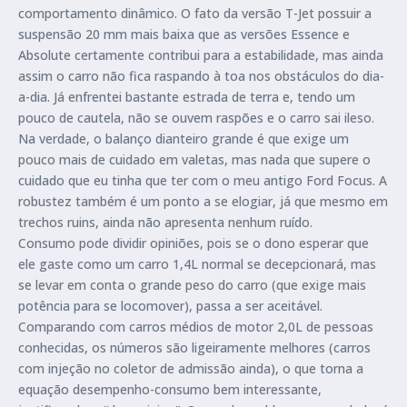
comportamento dinâmico. O fato da versão T-Jet possuir a
suspensão 20 mm mais baixa que as versões Essence e
Absolute certamente contribui para a estabilidade, mas ainda
assim o carro não fica raspando à toa nos obstáculos do dia-
a-dia. Já enfrentei bastante estrada de terra e, tendo um
pouco de cautela, não se ouvem raspões e o carro sai ileso.
Na verdade, o balanço dianteiro grande é que exige um
pouco mais de cuidado em valetas, mas nada que supere o
cuidado que eu tinha que ter com o meu antigo Ford Focus. A
robustez também é um ponto a se elogiar, já que mesmo em
trechos ruins, ainda não apresenta nenhum ruído.
Consumo pode dividir opiniões, pois se o dono esperar que
ele gaste como um carro 1,4L normal se decepcionará, mas
se levar em conta o grande peso do carro (que exige mais
potência para se locomover), passa a ser aceitável.
Comparando com carros médios de motor 2,0L de pessoas
conhecidas, os números são ligeiramente melhores (carros
com injeção no coletor de admissão ainda), o que torna a
equação desempenho-consumo bem interessante,