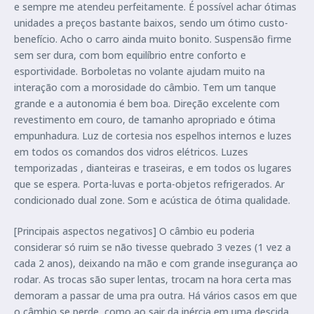
e sempre me atendeu perfeitamente. É possível achar ótimas
unidades a preços bastante baixos, sendo um ótimo custo-
benefício. Acho o carro ainda muito bonito. Suspensão firme
sem ser dura, com bom equilíbrio entre conforto e
esportividade. Borboletas no volante ajudam muito na
interação com a morosidade do câmbio. Tem um tanque
grande e a autonomia é bem boa. Direção excelente com
revestimento em couro, de tamanho apropriado e ótima
empunhadura. Luz de cortesia nos espelhos internos e luzes
em todos os comandos dos vidros elétricos. Luzes
temporizadas , dianteiras e traseiras, e em todos os lugares
que se espera. Porta-luvas e porta-objetos refrigerados. Ar
condicionado dual zone. Som e acústica de ótima qualidade.
[Principais aspectos negativos] O câmbio eu poderia
considerar só ruim se não tivesse quebrado 3 vezes (1 vez a
cada 2 anos), deixando na mão e com grande insegurança ao
rodar. As trocas são super lentas, trocam na hora certa mas
demoram a passar de uma pra outra. Há vários casos em que
o câmbio se perde, como ao sair da inércia em uma descida,