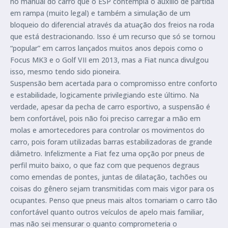
no manual do carro que o ESP contempla o auxílio de partida
em rampa (muito legal) e também a simulação de um
bloqueio do diferencial através da atuação dos freios na roda
que está destracionando. Isso é um recurso que só se tornou
“popular” em carros lançados muitos anos depois como o
Focus MK3 e o Golf VII em 2013, mas a Fiat nunca divulgou
isso, mesmo tendo sido pioneira.
Suspensão bem acertada para o compromisso entre conforto
e estabilidade, logicamente privilegiando este último. Na
verdade, apesar da pecha de carro esportivo, a suspensão é
bem confortável, pois não foi preciso carregar a mão em
molas e amortecedores para controlar os movimentos do
carro, pois foram utilizadas barras estabilizadoras de grande
diâmetro. Infelizmente a Fiat fez uma opção por pneus de
perfil muito baixo, o que faz com que pequenos degraus
como emendas de pontes, juntas de dilatação, tachões ou
coisas do gênero sejam transmitidas com mais vigor para os
ocupantes. Penso que pneus mais altos tornariam o carro tão
confortável quanto outros veículos de apelo mais familiar,
mas não sei mensurar o quanto comprometeria o