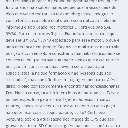
meu trabalho durante o período de garantia mostrou que os
funcionários não sabem nada, sequer qual a viscosidade do
óleo que vai no motor. Na revisão obrigatória, indaguei o
consultor técnico sobre qual o óleo seria utilizado e ele me
informou o tipo usado nos motores E-Torq que são SAE
5W30. Para os motores T-Jet a Fiat informa no manual que
deve ser um SAE 15W40 específico para esse motor, o que é
uma diferença bem grande. Depois de muito insistir na minha
posição e convencê-lo a consultar o manual, o funcionário se
convenceu de que estava enganado. Penso que esse tipo de
posição em concessionárias deveria ser ocupado por
especialistas já na sua formação e não pessoas que são
“treinadas”, mas que não trazem bagagem nenhuma. Além
disso, o óleo correto somente encontro nas concessionárias
Fiat. Nunca consegui achá-lo em lojas de auto peças. Talvez
por ser específico para a linha T-Jet e não existir muitos
Puntos, Lineas e Bravos T-Jet por aí. O dono da auto peça
não quer ficar com estoque parado, certo? Certa vez
perguntei sobre a atualização dos mapas do GPS que são
gravados em um SD Card e ninguém na concessionária sabia