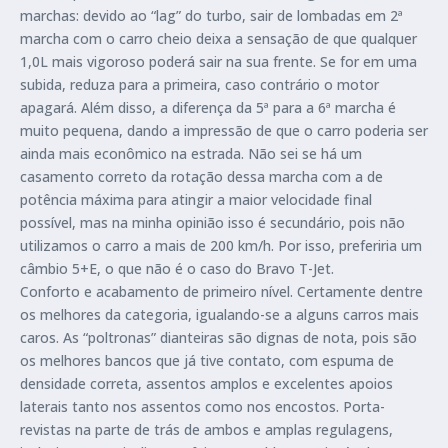
marchas: devido ao “lag” do turbo, sair de lombadas em 2ª
marcha com o carro cheio deixa a sensação de que qualquer
1,0L mais vigoroso poderá sair na sua frente. Se for em uma
subida, reduza para a primeira, caso contrário o motor
apagará. Além disso, a diferença da 5ª para a 6ª marcha é
muito pequena, dando a impressão de que o carro poderia ser
ainda mais econômico na estrada. Não sei se há um
casamento correto da rotação dessa marcha com a de
potência máxima para atingir a maior velocidade final
possível, mas na minha opinião isso é secundário, pois não
utilizamos o carro a mais de 200 km/h. Por isso, preferiria um
câmbio 5+E, o que não é o caso do Bravo T-Jet.
Conforto e acabamento de primeiro nível. Certamente dentre
os melhores da categoria, igualando-se a alguns carros mais
caros. As “poltronas” dianteiras são dignas de nota, pois são
os melhores bancos que já tive contato, com espuma de
densidade correta, assentos amplos e excelentes apoios
laterais tanto nos assentos como nos encostos. Porta-
revistas na parte de trás de ambos e amplas regulagens,