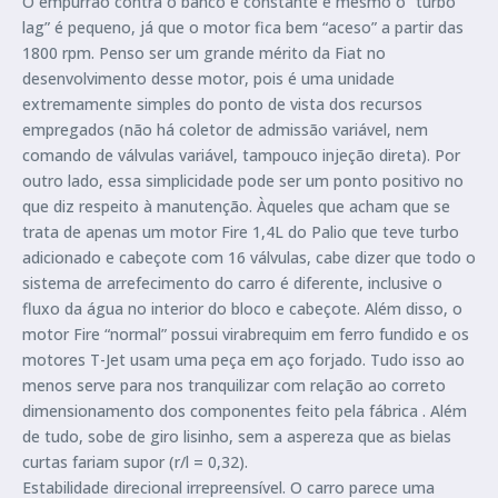
O empurrão contra o banco é constante e mesmo o “turbo
lag” é pequeno, já que o motor fica bem “aceso” a partir das
1800 rpm. Penso ser um grande mérito da Fiat no
desenvolvimento desse motor, pois é uma unidade
extremamente simples do ponto de vista dos recursos
empregados (não há coletor de admissão variável, nem
comando de válvulas variável, tampouco injeção direta). Por
outro lado, essa simplicidade pode ser um ponto positivo no
que diz respeito à manutenção. Àqueles que acham que se
trata de apenas um motor Fire 1,4L do Palio que teve turbo
adicionado e cabeçote com 16 válvulas, cabe dizer que todo o
sistema de arrefecimento do carro é diferente, inclusive o
fluxo da água no interior do bloco e cabeçote. Além disso, o
motor Fire “normal” possui virabrequim em ferro fundido e os
motores T-Jet usam uma peça em aço forjado. Tudo isso ao
menos serve para nos tranquilizar com relação ao correto
dimensionamento dos componentes feito pela fábrica . Além
de tudo, sobe de giro lisinho, sem a aspereza que as bielas
curtas fariam supor (r/l = 0,32).
Estabilidade direcional irrepreensível. O carro parece uma