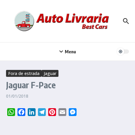
Ir para o conteúdo
Menu
Fora de estrada
Jaguar
Jaguar F-Pace
01/01/2018
WhatsApp
Facebook
LinkedIn
Telegram
Pinterest
Email
Messenger