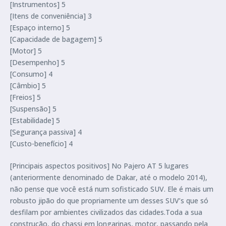
[Instrumentos] 5
[Itens de conveniência] 3
[Espaço interno] 5
[Capacidade de bagagem] 5
[Motor] 5
[Desempenho] 5
[Consumo] 4
[Câmbio] 5
[Freios] 5
[Suspensão] 5
[Estabilidade] 5
[Segurança passiva] 4
[Custo-benefício] 4
[Principais aspectos positivos] No Pajero AT 5 lugares
(anteriormente denominado de Dakar, até o modelo 2014),
não pense que você está num sofisticado SUV. Ele é mais um
robusto jipão do que propriamente um desses SUV’s que só
desfilam por ambientes civilizados das cidades.Toda a sua
construção, do chassi em longarinas, motor, passando pela