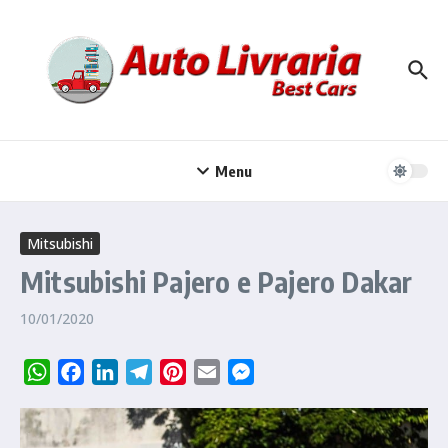
Ir para o conteúdo
Menu
Mitsubishi
Mitsubishi Pajero e Pajero Dakar
10/01/2020
WhatsApp
Facebook
LinkedIn
Telegram
Pinterest
Email
Messenger