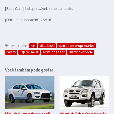
[Best Cars] Indispensável, simplesmente.
[Data de publicação] 2/2/16
Marcado:
4x4
Mitsubishi
opinião de proprietários
Pajero
Pajero Dakar
Teste do Leitor
utilitário esporte
Você também pode gostar
Mitsubishi Pajero Sport (geração
Mitsubishi Lancer (hatch e sedã –