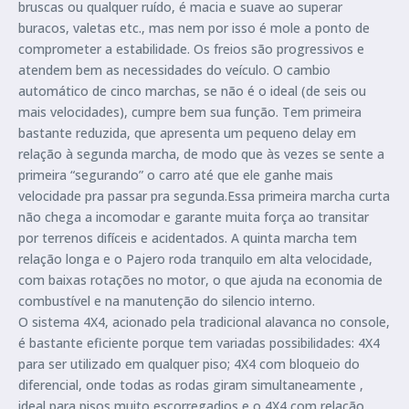
bruscas ou qualquer ruído, é macia e suave ao superar
buracos, valetas etc., mas nem por isso é mole a ponto de
comprometer a estabilidade. Os freios são progressivos e
atendem bem as necessidades do veículo. O cambio
automático de cinco marchas, se não é o ideal (de seis ou
mais velocidades), cumpre bem sua função. Tem primeira
bastante reduzida, que apresenta um pequeno delay em
relação à segunda marcha, de modo que às vezes se sente a
primeira “segurando” o carro até que ele ganhe mais
velocidade pra passar pra segunda.Essa primeira marcha curta
não chega a incomodar e garante muita força ao transitar
por terrenos difíceis e acidentados. A quinta marcha tem
relação longa e o Pajero roda tranquilo em alta velocidade,
com baixas rotações no motor, o que ajuda na economia de
combustível e na manutenção do silencio interno.
O sistema 4X4, acionado pela tradicional alavanca no console,
é bastante eficiente porque tem variadas possibilidades: 4X4
para ser utilizado em qualquer piso; 4X4 com bloqueio do
diferencial, onde todas as rodas giram simultaneamente ,
ideal para pisos muito escorregadios e o 4X4 com relação