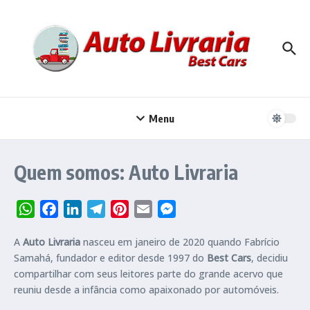
Ir para o conteúdo
Menu
Quem somos: Auto Livraria
WhatsApp
Facebook
LinkedIn
Telegram
Pinterest
Email
Messenger
A
Auto Livraria
nasceu em janeiro de 2020 quando Fabrício
Samahá, fundador e editor desde 1997 do
Best Cars
, decidiu
compartilhar com seus leitores parte do grande acervo que
reuniu desde a infância como apaixonado por automóveis.