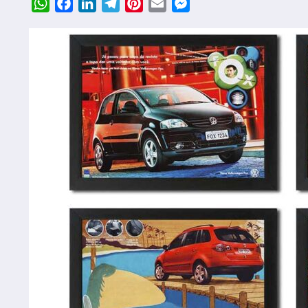
WhatsApp
Facebook
LinkedIn
Telegram
Pinterest
Email
Messenger