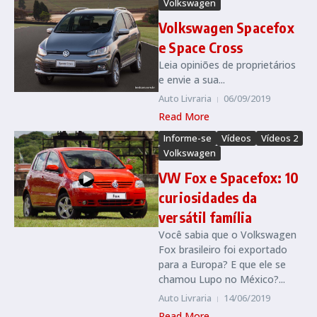
Volkswagen
Volkswagen Spacefox
e Space Cross
Leia opiniões de proprietários
e envie a sua...
Auto Livraria
06/09/2019
Read More
Informe-se
Vídeos
Vídeos 2
Volkswagen
VW Fox e Spacefox: 10
curiosidades da
versátil família
Você sabia que o Volkswagen
Fox brasileiro foi exportado
para a Europa? E que ele se
chamou Lupo no México?...
Auto Livraria
14/06/2019
Read More