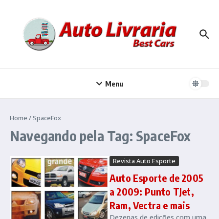
Ir para o conteúdo
Menu
Home
/
SpaceFox
Navegando pela Tag: SpaceFox
Revista Auto Esporte
Auto Esporte de 2005
a 2009: Punto TJet,
Ram, Vectra e mais
Dezenas de edições com uma