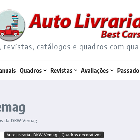
, revistas, catálogos e quadros com qua
anuais
Quadros
Revistas
Avaliações
Passado
Vemag
elos da DKW-Vemag
Auto Livraria - DKW-Vemag
Quadros decorativos