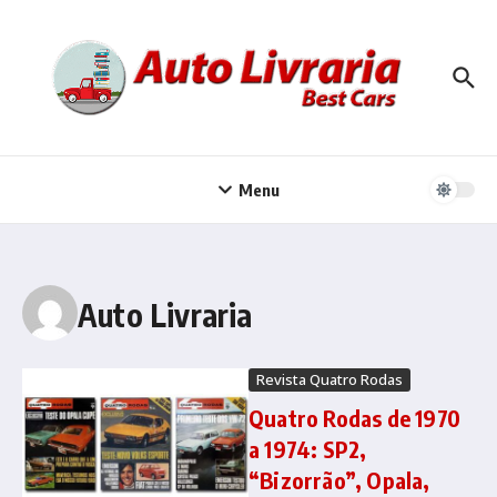
Ir para o conteúdo
Menu
Auto Livraria
Revista Quatro Rodas
Quatro Rodas de 1970
a 1974: SP2,
“Bizorrão”, Opala,