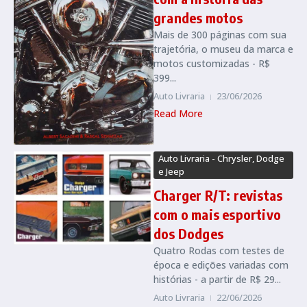
grandes motos
Mais de 300 páginas com sua
trajetória, o museu da marca e
motos customizadas - R$
399...
Auto Livraria
23/06/2026
Read More
Auto Livraria - Chrysler, Dodge
e Jeep
Charger R/T: revistas
com o mais esportivo
dos Dodges
Quatro Rodas com testes de
época e edições variadas com
histórias - a partir de R$ 29...
Auto Livraria
22/06/2026