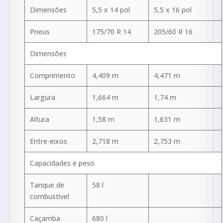
Dimensões
5,5 x 14 pol
5,5 x 16 pol
Pneus
175/70 R 14
205/60 R 16
Dimensões
Comprimento
4,409 m
4,471 m
Largura
1,664 m
1,74 m
Altura
1,58 m
1,631 m
Entre-eixos
2,718 m
2,753 m
Capacidades e peso
Tanque de
58 l
combustível
Caçamba
680 l