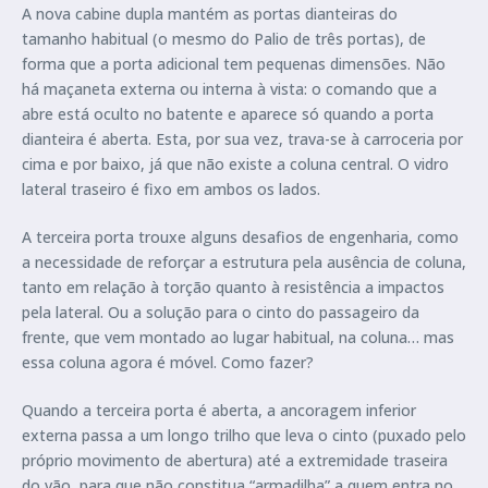
A nova cabine dupla mantém as portas dianteiras do
tamanho habitual (o mesmo do Palio de três portas), de
forma que a porta adicional tem pequenas dimensões. Não
há maçaneta externa ou interna à vista: o comando que a
abre está oculto no batente e aparece só quando a porta
dianteira é aberta. Esta, por sua vez, trava-se à carroceria por
cima e por baixo, já que não existe a coluna central. O vidro
lateral traseiro é fixo em ambos os lados.
A terceira porta trouxe alguns desafios de engenharia, como
a necessidade de reforçar a estrutura pela ausência de coluna,
tanto em relação à torção quanto à resistência a impactos
pela lateral. Ou a solução para o cinto do passageiro da
frente, que vem montado ao lugar habitual, na coluna… mas
essa coluna agora é móvel. Como fazer?
Quando a terceira porta é aberta, a ancoragem inferior
externa passa a um longo trilho que leva o cinto (puxado pelo
próprio movimento de abertura) até a extremidade traseira
do vão, para que não constitua “armadilha” a quem entra no