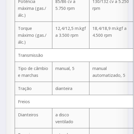
Potência
85/86 cv a
130/132 cv a 5.250
máxima (gas./
5.750 rpm
rpm
álc.)
Torque
12,4/12,5 m.kgf
18,4/18,9 m.kgf a
máximo (gas./
a 3.500 rpm
4.500 rpm
álc.)
Transmissão
Tipo de câmbio
manual, 5
manual
e marchas
automatizado, 5
Tração
dianteira
Freios
Dianteiros
a disco
ventilado