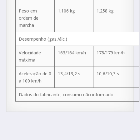
Peso em
1.106 kg
1.258 kg
ordem de
marcha
Desempenho (gas./álc.)
Velocidade
163/164 km/h
178/179 km/h
máxima
Aceleração de 0
13,4/13,2 s
10,6/10,3 s
a 100 km/h
Dados do fabricante; consumo não informado