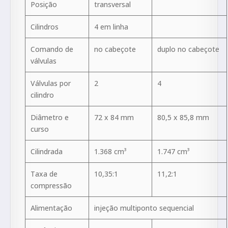
Posição
transversal
Cilindros
4 em linha
Comando de
no cabeçote
duplo no cabeçote
válvulas
Válvulas por
2
4
cilindro
Diâmetro e
72 x 84 mm
80,5 x 85,8 mm
curso
Cilindrada
1.368 cm³
1.747 cm³
Taxa de
10,35:1
11,2:1
compressão
Alimentação
injeção multiponto sequencial