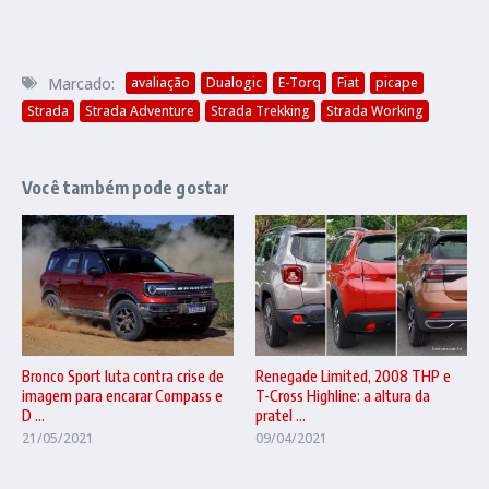
Marcado:
avaliação
Dualogic
E-Torq
Fiat
picape
Strada
Strada Adventure
Strada Trekking
Strada Working
Você também pode gostar
Renegade Limited, 2008 THP e
Bronco Sport luta contra crise de
T-Cross Highline: a altura da
imagem para encarar Compass e
pratel ...
D ...
09/04/2021
21/05/2021