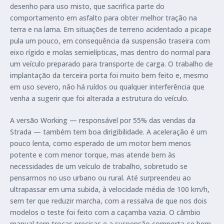
desenho para uso misto, que sacrifica parte do
comportamento em asfalto para obter melhor tração na
terra e na lama. Em situações de terreno acidentado a picape
pula um pouco, em consequência da suspensão traseira com
eixo rígido e molas semielípticas, mas dentro do normal para
um veículo preparado para transporte de carga. O trabalho de
implantação da terceira porta foi muito bem feito e, mesmo
em uso severo, não há ruídos ou qualquer interferência que
venha a sugerir que foi alterada a estrutura do veículo.
A versão Working — responsável por 55% das vendas da
Strada — também tem boa dirigibilidade. A aceleração é um
pouco lenta, como esperado de um motor bem menos
potente e com menor torque, mas atende bem às
necessidades de um veículo de trabalho, sobretudo se
pensarmos no uso urbano ou rural. Até surpreendeu ao
ultrapassar em uma subida, à velocidade média de 100 km/h,
sem ter que reduzir marcha, com a ressalva de que nos dois
modelos o teste foi feito com a caçamba vazia. O câmbio
manual tem trocas precisas e a suspensão comporta-se bem.