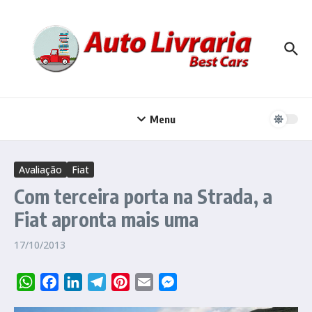
Ir para o conteúdo
Menu
Avaliação
Fiat
Com terceira porta na Strada, a
Fiat apronta mais uma
17/10/2013
WhatsApp
Facebook
LinkedIn
Telegram
Pinterest
Email
Messenger