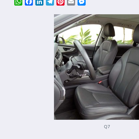
WhatsApp
Facebook
LinkedIn
Telegram
Pinterest
Email
Messenger
Q7