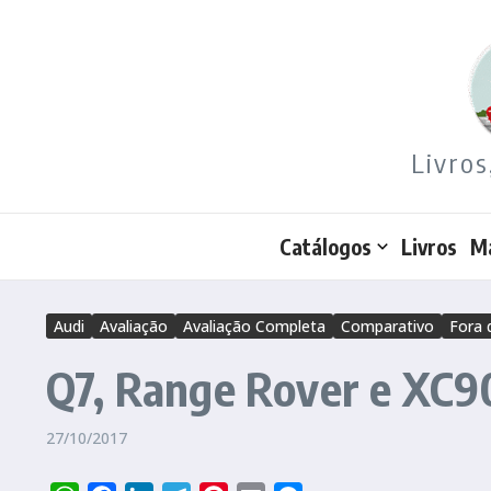
Ir para o conteúdo
Livros
Catálogos
Livros
M
Audi
Avaliação
Avaliação Completa
Comparativo
Fora 
Q7, Range Rover e XC9
27/10/2017