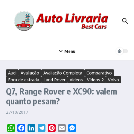
Ir para o conteúdo
Menu
Audi
Avaliação
Avaliação Completa
Comparativo
Fora de estrada
Land Rover
Vídeos
Vídeos 2
Volvo
Q7, Range Rover e XC90: valem
quanto pesam?
27/10/2017
WhatsApp
Facebook
LinkedIn
Telegram
Pinterest
Email
Messenger