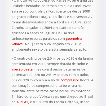
• O motor V6 turbodiesel do Range Rover é uma das
unidades herdadas do tempo em que a Land Rover
esteve sob controle da Ford (pertence desde 2008
ao grupo indiano Tata). O 3,0-litros e sua versão 2,7
foram desenvolvidos entre a Ford e a PSA Peugeot
Citroën, lançados de 2004 em diante e também
aplicados a sedãs da Jaguar. Ele usa dois
turbocompressores paralelos com
geometria
variável
. No Q7 está o V6 lançado em 2010 e
amplamente revisto para esta segunda geração.
• O quatro-cilindros de 2,0 litros do XC90 é da família
apresentada em 2013, sempre dotada de turbo e
injeção direta
, mas com diversos patamares de
potência: 190, 220 ou 245 cv apenas com o turbo,
302 ou 320 cv com o auxílio de
compressor
Roots. A
combinação de compressor e turbo é rara na
indústria: entre os raros casos houve um motor de
1,4 litro do grupo Volkswagen, que chegou ao Brasil
no
Audi A1
, e o 1,8-litro do Lancia Delta S4, usado