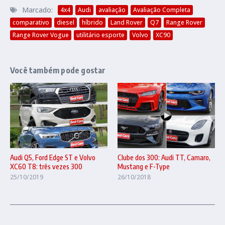
Marcado:
4x4
Audi
avaliação
Avaliação Completa
comparativo
diesel
híbrido
Land Rover
Q7
Range Rover
Range Rover Vogue
utilitário esporte
Volvo
XC90
Você também pode gostar
Clube dos 300: Audi TT, Camaro,
Audi Q5, Ford Edge ST e Volvo
Mustang e F-Type
XC60 T8: três vezes 300
26/10/2018
25/10/2019