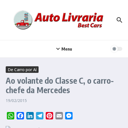
Ir para o conteúdo
Menu
De Carro por Aí
Ao volante do Classe C, o carro-
chefe da Mercedes
19/02/2015
WhatsApp
Facebook
LinkedIn
Telegram
Pinterest
Email
Messenger