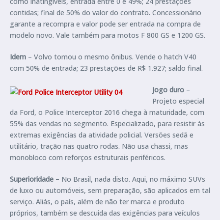
como inatingíveis, entrada entre 0 e 49%; 24 prestações
contidas; final de 50% do valor do contrato. Concessionário
garante a recompra e valor pode ser entrada na compra de
modelo novo. Vale também para motos F 800 GS e 1200 GS.
Idem
– Volvo tomou o mesmo ônibus. Vende o hatch V40
com 50% de entrada; 23 prestações de R$ 1.927; saldo final.
Jogo duro
–
Projeto especial
da Ford, o Police Interceptor 2016 chega à maturidade, com
55% das vendas no segmento. Especializado, para resistir às
extremas exigências da atividade policial. Versões sedã e
utilitário, tração nas quatro rodas. Não usa chassi, mas
monobloco com reforços estruturais periféricos.
Superioridade
– No Brasil, nada disto. Aqui, no máximo SUVs
de luxo ou automóveis, sem preparação, são aplicados em tal
serviço. Aliás, o país, além de não ter marca e produto
próprios, também se descuida das exigências para veículos