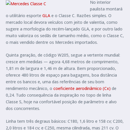
No interior
paulista montará
o utilitário esporte
GLA
e o Classe C. Razões simples. O
mercado local devora veículos com jeito de valentia, como
sugere a morfologia do recém-lançado GLA, e por outro lado
muito valoriza os sedãs de tamanho médio, como o Classe C,
o mais vendido dentre os Mercedes importados.
Quinta geração, de código W205, segue a vertente mundial:
cresce em medidas — agora 4,68 metros de comprimento,
1,81 m de largura e 1,46 m de altura. Bem proporcionado,
oferece 480 litros de espaço para bagagens, boa distância
entre os bancos e, uma das referências de seu bom
rendimento mecânico, o
coeficiente aerodinâmico (Cx)
de
0,24. Tudo consequência da inspiração no topo de linha
Classe S, hoje na confortável posição de parâmetro e alvo
dos concorrentes.
Linha tem três degraus básicos: C180, 1,6 litro e 158 cv; C200,
2,0 litros e 184 cv; e C250, mesma cilindrada, mas 211 cv. O