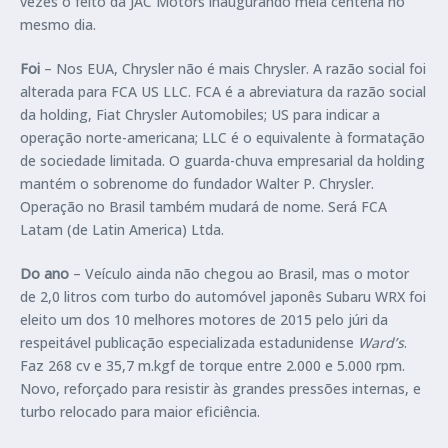
vezes o feito da JAC Motors inaugurando meia centena no
mesmo dia.
Foi
– Nos EUA, Chrysler não é mais Chrysler. A razão social foi
alterada para FCA US LLC. FCA é a abreviatura da razão social
da holding, Fiat Chrysler Automobiles; US para indicar a
operação norte-americana; LLC é o equivalente à formatação
de sociedade limitada. O guarda-chuva empresarial da holding
mantém o sobrenome do fundador Walter P. Chrysler.
Operação no Brasil também mudará de nome. Será FCA
Latam (de Latin America) Ltda.
Do ano
– Veículo ainda não chegou ao Brasil, mas o motor
de 2,0 litros com turbo do automóvel japonês Subaru WRX foi
eleito um dos 10 melhores motores de 2015 pelo júri da
respeitável publicação especializada estadunidense
Ward’s
.
Faz 268 cv e 35,7 m.kgf de torque entre 2.000 e 5.000 rpm.
Novo, reforçado para resistir às grandes pressões internas, e
turbo relocado para maior eficiência.