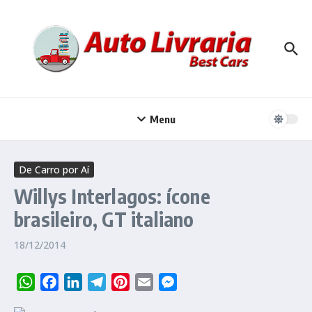
Ir para o conteúdo
Menu
De Carro por Aí
Willys Interlagos: ícone
brasileiro, GT italiano
18/12/2014
WhatsApp
Facebook
LinkedIn
Telegram
Pinterest
Email
Messenger