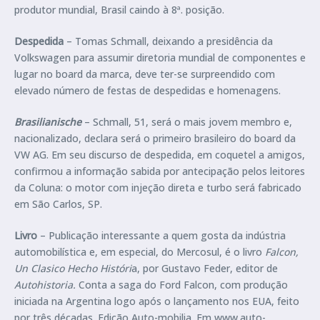
produtor mundial, Brasil caindo à 8ª. posição.
Despedida
– Tomas Schmall, deixando a presidência da
Volkswagen para assumir diretoria mundial de componentes e
lugar no board da marca, deve ter-se surpreendido com
elevado número de festas de despedidas e homenagens.
Brasilianische
– Schmall, 51, será o mais jovem membro e,
nacionalizado, declara será o primeiro brasileiro do board da
VW AG. Em seu discurso de despedida, em coquetel a amigos,
confirmou a informação sabida por antecipação pelos leitores
da Coluna: o motor com injeção direta e turbo será fabricado
em São Carlos, SP.
Livro
– Publicação interessante a quem gosta da indústria
automobilística e, em especial, do Mercosul, é o livro
Falcon,
Un Clasico Hecho Históri
a, por Gustavo Feder, editor de
Autohistoria.
Conta a saga do Ford Falcon, com produção
iniciada na Argentina logo após o lançamento nos EUA, feito
por três décadas. Edição Auto-mobilia. Em www.auto-