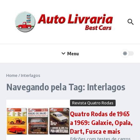
Ir para o conteúdo
Menu
Home
/
Interlagos
Navegando pela Tag: Interlagos
Revista Quatro Rodas
Quatro Rodas de 1965
a 1969: Galaxie, Opala,
Dart, Fusca e mais
Edições com testes de carros