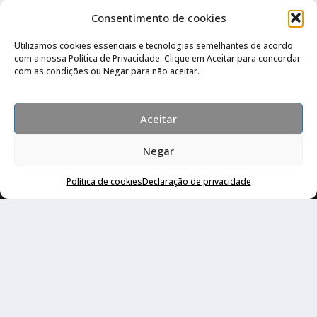
22/07/2026
Consentimento de cookies
Utilizamos cookies essenciais e tecnologias semelhantes de acordo
com a nossa Política de Privacidade. Clique em Aceitar para concordar
Quatro Rodas 1995 a 1999: Ka, Marea,
3
com as condições ou Negar para não aceitar.
grandes esportivos e mais
17/07/2026
Aceitar
Negar
Política de cookies
Declaração de privacidade
Canal no Whatsapp
Canal no Youtube
Política de privacidade
Copyright © 2026 Auto Livraria Best Cars | Desenvolvido por
Revista de Notícias X