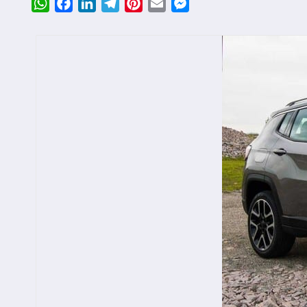
WhatsApp
Facebook
LinkedIn
Telegram
Pinterest
Email
Messenger