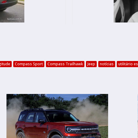
itude
Compass Sport
Compass Trailhawk
Jeep
notícias
utilitário e