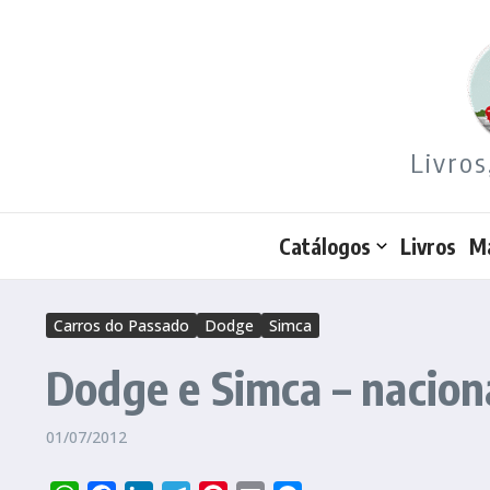
Ir para o conteúdo
Livros
Catálogos
Livros
M
Carros do Passado
Dodge
Simca
Dodge e Simca – naciona
01/07/2012