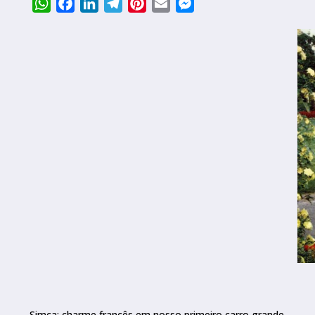
WhatsApp
Facebook
LinkedIn
Telegram
Pinterest
Email
Messenger
Simca: charme francês em nosso primeiro carro grande