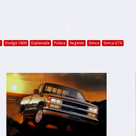
e
Dodge 1800
Esplanada
Polara
Regente
Simca
Simca GTX