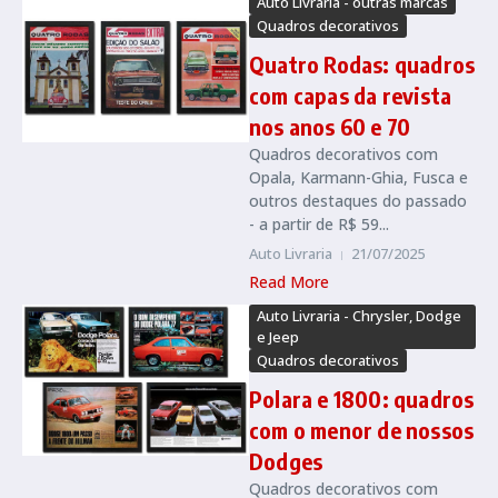
Auto Livraria - outras marcas
Quadros decorativos
Quatro Rodas: quadros
com capas da revista
nos anos 60 e 70
Quadros decorativos com
Opala, Karmann-Ghia, Fusca e
outros destaques do passado
- a partir de R$ 59...
Auto Livraria
21/07/2025
Read More
Auto Livraria - Chrysler, Dodge
e Jeep
Quadros decorativos
Polara e 1800: quadros
com o menor de nossos
Dodges
Quadros decorativos com