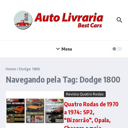
Ir para o conteúdo
Menu
Home
/
Dodge 1800
Navegando pela Tag: Dodge 1800
Revista Quatro Rodas
Quatro Rodas de 1970
a 1974: SP2,
“Bizorrão”, Opala,
Charger e mais