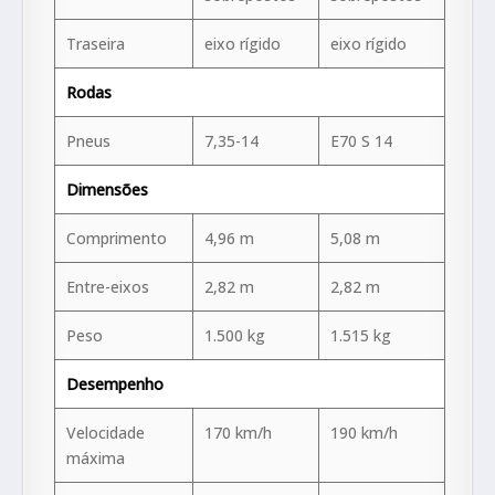
Traseira
eixo rígido
eixo rígido
Rodas
Pneus
7,35-14
E70 S 14
Dimensões
Comprimento
4,96 m
5,08 m
Entre-eixos
2,82 m
2,82 m
Peso
1.500 kg
1.515 kg
Desempenho
Velocidade
170 km/h
190 km/h
máxima