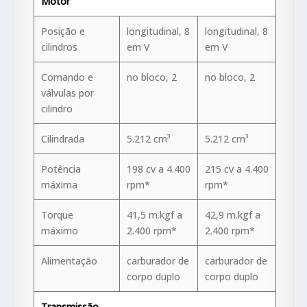
Motor
Posição e
longitudinal, 8
longitudinal, 8
cilindros
em V
em V
Comando e
no bloco, 2
no bloco, 2
válvulas por
cilindro
Cilindrada
5.212 cm³
5.212 cm³
Potência
198 cv a 4.400
215 cv a 4.400
máxima
rpm*
rpm*
Torque
41,5 m.kgf a
42,9 m.kgf a
máximo
2.400 rpm*
2.400 rpm*
Alimentação
carburador de
carburador de
corpo duplo
corpo duplo
Transmissão