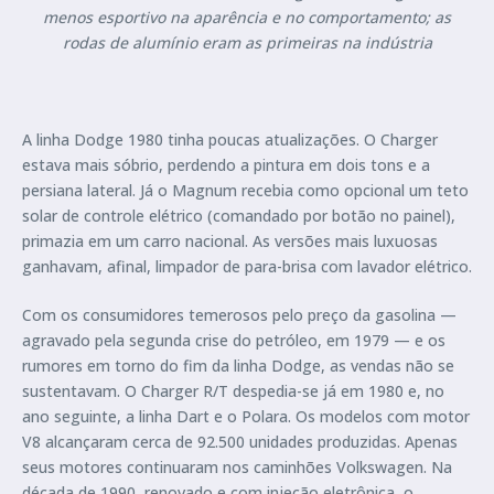
menos esportivo na aparência e no comportamento; as
rodas de alumínio eram as primeiras na indústria
A linha Dodge 1980 tinha poucas atualizações. O Charger
estava mais sóbrio, perdendo a pintura em dois tons e a
persiana lateral. Já o Magnum recebia como opcional um teto
solar de controle elétrico (comandado por botão no painel),
primazia em um carro nacional. As versões mais luxuosas
ganhavam, afinal, limpador de para-brisa com lavador elétrico.
Com os consumidores temerosos pelo preço da gasolina —
agravado pela segunda crise do petróleo, em 1979 — e os
rumores em torno do fim da linha Dodge, as vendas não se
sustentavam. O Charger R/T despedia-se já em 1980 e, no
ano seguinte, a linha Dart e o Polara. Os modelos com motor
V8 alcançaram cerca de 92.500 unidades produzidas. Apenas
seus motores continuaram nos caminhões Volkswagen. Na
década de 1990, renovado e com injeção eletrônica, o