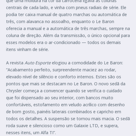
que uma moldura na cor da carroceria ligava as colunas
centrais de cada lado, e vinha com pneus radiais de série. Ele
podia ter caixa manual de quatro marchas ou automática de
três, com alavanca no assoalho, enquanto o Le Baron
oferecia a manual e a automática de três marchas, sempre na
coluna de direção. Além da transmissão, o único opcional para
esses modelos era o ar-condicionado — todos os demais
itens vinham de série.
A revista
Auto Esporte
elogiou a comodidade do Le Baron:
“Acabamento perfeito, surpreendente maciez ao rodar,
elevado nível de silêncio e conforto internos. Estes são os
pontos que mais se destacam no Le Baron. O novo sedã da
Chrysler começa a convencer quando se verifica o cuidado
que foi dispensado ao seu interior, com bancos muito
confortáveis, estofamento em veludo acrílico com desenho
de bom gosto, painéis laterais combinados e capricho em
todos os detalhes. A suspensão se tornou mais macia. O sedã
roda suave e silencioso como um Galaxie LTD, e supera,
nesses itens, um Alfa TI”.