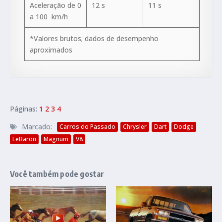
Aceleração de 0
12 s
11 s
a 100 km/h
*Valores brutos; dados de desempenho
aproximados
Páginas:
1
2
3
4
Marcado:
Carros do Passado
Chrysler
Dart
Dodge
LeBaron
Magnum
V8
Você também pode gostar