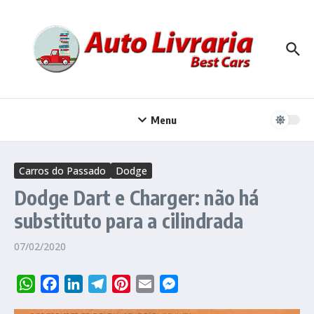
Ir para o conteúdo
Menu
Carros do Passado
Dodge
Dodge Dart e Charger: não há
substituto para a cilindrada
07/02/2020
WhatsApp
Facebook
LinkedIn
Telegram
Pinterest
Email
Messenger