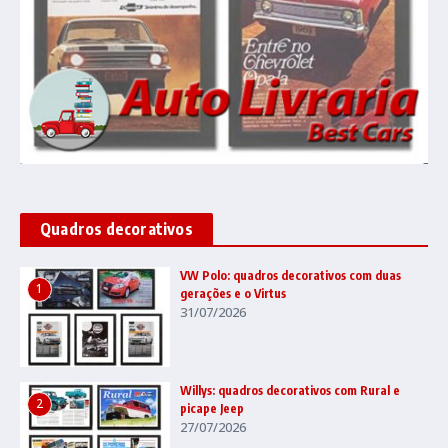
Quadros decorativos
VW Polo: quadros decorativos com duas
1
gerações e o Virtus
31/07/2026
Willys: quadros decorativos com Rural e
2
picape Jeep
27/07/2026