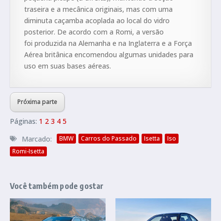
traseira e a mecânica originais, mas com uma
diminuta caçamba acoplada ao local do vidro
posterior. De acordo com a Romi, a versão
foi produzida na Alemanha e na Inglaterra e a Força
Aérea britânica encomendou algumas unidades para
uso em suas bases aéreas.
Próxima parte
Páginas:
1
2
3
4
5
Marcado:
BMW
Carros do Passado
Isetta
Iso
Romi-Isetta
Você também pode gostar