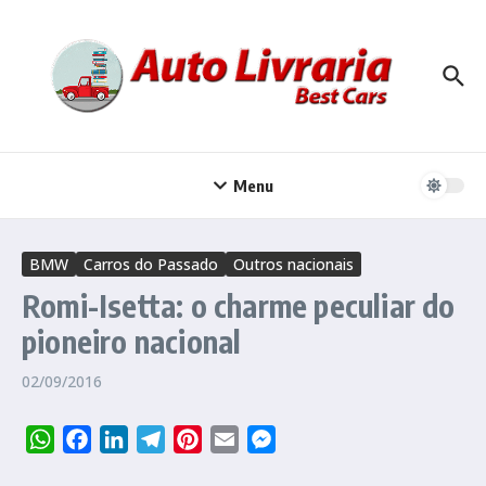
Ir para o conteúdo
Menu
BMW
Carros do Passado
Outros nacionais
Romi-Isetta: o charme peculiar do
pioneiro nacional
02/09/2016
WhatsApp
Facebook
LinkedIn
Telegram
Pinterest
Email
Messenger