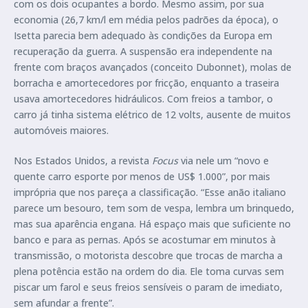
com os dois ocupantes a bordo. Mesmo assim, por sua
economia (26,7 km/l em média pelos padrões da época), o
Isetta parecia bem adequado às condições da Europa em
recuperação da guerra. A suspensão era independente na
frente com braços avançados (conceito Dubonnet), molas de
borracha e amortecedores por fricção, enquanto a traseira
usava amortecedores hidráulicos. Com freios a tambor, o
carro já tinha sistema elétrico de 12 volts, ausente de muitos
automóveis maiores.
Nos Estados Unidos, a revista
Focus
via nele um “novo e
quente carro esporte por menos de US$ 1.000”, por mais
imprópria que nos pareça a classificação. “Esse anão italiano
parece um besouro, tem som de vespa, lembra um brinquedo,
mas sua aparência engana. Há espaço mais que suficiente no
banco e para as pernas. Após se acostumar em minutos à
transmissão, o motorista descobre que trocas de marcha a
plena potência estão na ordem do dia. Ele toma curvas sem
piscar um farol e seus freios sensíveis o param de imediato,
sem afundar a frente”.