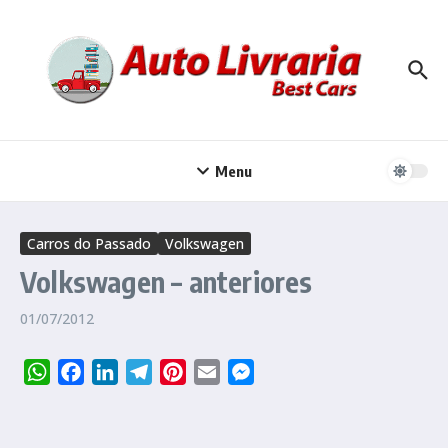
Ir para o conteúdo
Menu
Carros do Passado
Volkswagen
Volkswagen – anteriores
01/07/2012
WhatsApp
Facebook
LinkedIn
Telegram
Pinterest
Email
Messenger