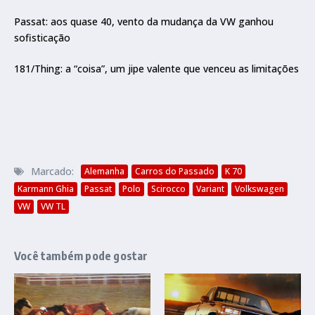
Passat: aos quase 40, vento da mudança da VW ganhou
sofisticação
181/Thing: a “coisa”, um jipe valente que venceu as limitações
Marcado:
Alemanha
Carros do Passado
K 70
Karmann Ghia
Passat
Polo
Scirocco
Variant
Volkswagen
VW
VW TL
Você também pode gostar