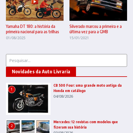
Yamaha DT 180: a história da
Silverado marcou a primeira e a
primeira nacional para as trilhas
última vez para a GMB
01/08/2025
15/01/2021
Procurar por:
Novidades da Auto Livraria
CB 500 Four: uma grande moto antiga da
1
Honda em catálogo
04/08/2026
Mercedes: 12 revistas com modelos que
2
fizeram sua história
03/08/2026