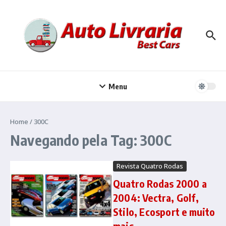
Ir para o conteúdo
Menu
Home
/
300C
Navegando pela Tag: 300C
Revista Quatro Rodas
Quatro Rodas 2000 a
2004: Vectra, Golf,
Stilo, Ecosport e muito
mais