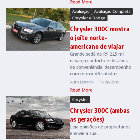
Read More
Avaliação
Avaliação Completa
Chrysler e Dodge
Chrysler 300C mostra
o jeito norte-
americano de viajar
Grande sedã de R$ 225 mil
esbanja conforto e detalhes
de conveniência; desempenho
com motor V6 satisfaz...
Auto Livraria
17/08/2016
Read More
Chrysler
Chrysler 300C (ambas
as gerações)
Leia opiniões de proprietários
e envie a sua...