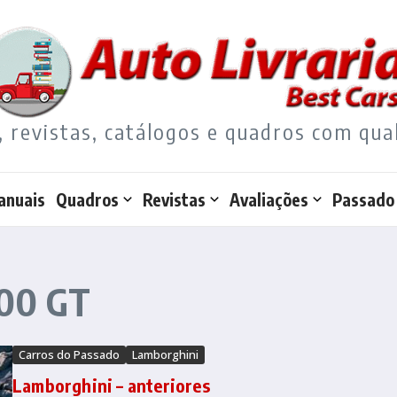
, revistas, catálogos e quadros com qua
anuais
Quadros
Revistas
Avaliações
Passado
400 GT
Carros do Passado
Lamborghini
Lamborghini – anteriores