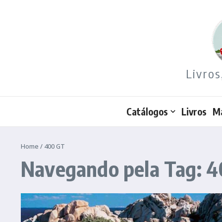
Ir para o conteúdo
Livros
Catálogos
Livros
M
Home
/
400 GT
Navegando pela Tag: 