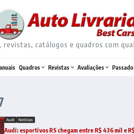
, revistas, catálogos e quadros com qua
anuais
Quadros
Revistas
Avaliações
Passado
7
Audi
Notícias
Audi: esportivos RS chegam entre R$ 436 mil e R