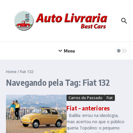
Ir para o conteúdo
Menu
Home
/
Fiat 132
Navegando pela Tag: Fiat 132
Carros do Passado
Fiat
Fiat – anteriores
Balilla: errou na ideologia,
mas acertou no que o público
queria Topolino: o pequeno