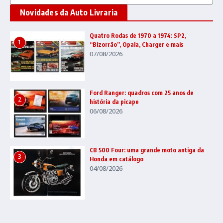
Novidades da Auto Livraria
Quatro Rodas de 1970 a 1974: SP2,
1
“Bizorrão”, Opala, Charger e mais
07/08/2026
Ford Ranger: quadros com 25 anos de
2
história da picape
06/08/2026
CB 500 Four: uma grande moto antiga da
3
Honda em catálogo
04/08/2026