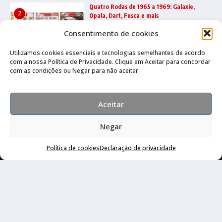
Quatro Rodas de 1965 a 1969: Galaxie,
2
Opala, Dart, Fusca e mais
31/07/2026
Consentimento de cookies
Utilizamos cookies essenciais e tecnologias semelhantes de acordo
com a nossa Política de Privacidade. Clique em Aceitar para concordar
Quatro Rodas 2000 a 2004: Vectra, Golf,
3
com as condições ou Negar para não aceitar.
Stilo, Ecosport e muito mais
22/07/2026
Aceitar
Negar
Política de cookies
Declaração de privacidade
Canal no Whatsapp
Canal no Youtube
Política de privacidade
Copyright © 2026 Auto Livraria Best Cars | Desenvolvido por