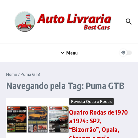
Ir para o conteúdo
Menu
Home
/
Puma GTB
Navegando pela Tag: Puma GTB
Revista Quatro Rodas
Quatro Rodas de 1970
a 1974: SP2,
“Bizorrão”, Opala,
Charger e mais