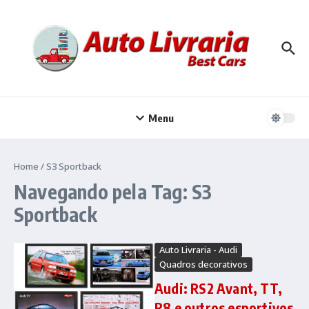
Ir para o conteúdo
Menu
Home
/
S3 Sportback
Navegando pela Tag: S3
Sportback
Auto Livraria - Audi
Quadros decorativos
Audi: RS2 Avant, TT,
R8 e outros esportivos