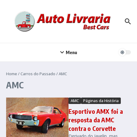
Ir para o conteúdo
Menu
Home
/
Carros do Passado
/
AMC
AMC
AMC
Páginas da História
Esportivo AMX foi a
resposta da AMC
contra o Corvette
Derivado do Javelin, mas