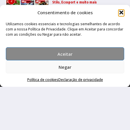
2
Stilo, Ecosport e muito mais
22/07/2026
Consentimento de cookies
Utilizamos cookies essenciais e tecnologias semelhantes de acordo
com a nossa Política de Privacidade. Clique em Aceitar para concordar
Quatro Rodas 1995 a 1999: Ka, Marea,
3
com as condições ou Negar para não aceitar.
grandes esportivos e mais
17/07/2026
Aceitar
Negar
Política de cookies
Declaração de privacidade
Canal no Whatsapp
Canal no Youtube
Política de privacidade
Copyright © 2026 Auto Livraria Best Cars | Desenvolvido por
Revista de Notícias X