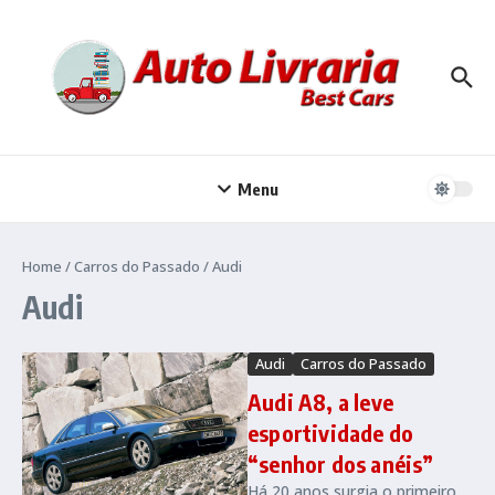
Ir para o conteúdo
Menu
Home
/
Carros do Passado
/
Audi
Audi
Audi
Carros do Passado
Audi A8, a leve
esportividade do
“senhor dos anéis”
Há 20 anos surgia o primeiro