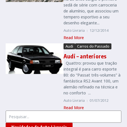
sedã de série com carroceria
de alumínio, que associou um
tempero esportivo a seu
desenho elegante...
Auto Livraria
12/12/2014
Read More
Audi
Carros do Passado
Audi – anteriores
Quattro: provou que tração
integral é para carro esporte
80: do “Passat três-volumes” à
fantástica RS2 Avant 100, um
alemão refinado na técnica e
no conforto ...
Auto Livraria
01/07/2012
Read More
Procurar por: