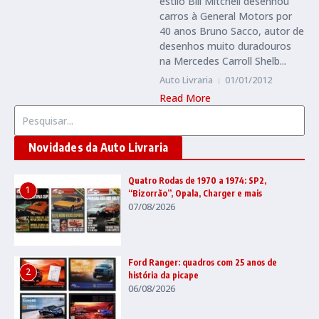
estilo Bill Mitchell desenhou
carros à General Motors por
40 anos Bruno Sacco, autor de
desenhos muito duradouros
na Mercedes Carroll Shelb...
Auto Livraria
01/01/2012
Read More
Procurar por:
Novidades da Auto Livraria
Quatro Rodas de 1970 a 1974: SP2,
1
“Bizorrão”, Opala, Charger e mais
07/08/2026
Ford Ranger: quadros com 25 anos de
2
história da picape
06/08/2026