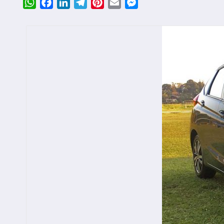
WhatsApp
Facebook
LinkedIn
Telegram
Pinterest
Email
Messenger