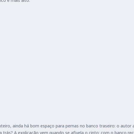
co é mais alto.
iro, ainda há bom espaço para pernas no banco traseiro: o autor ai
 trás? A explicação vem quando se afivela o cinto: com o banco rec