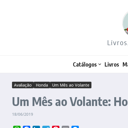
Ir para o conteúdo
Livros
Catálogos
Livros
M
Avaliação
Honda
Um Mês ao Volante
Um Mês ao Volante: Ho
18/06/2019