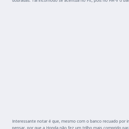
dobradas. Tal incômodo se acentua no Fit, pois no HR-V o ban
Interessante notar é que, mesmo com o banco recuado por inte
pensar, por que a Honda não fez um trilho mais comprido para