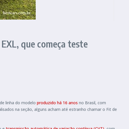
o EXL, que começa teste
 de linha do modelo
produzido há 16 anos
no Brasil, com
nalisados na seção, alguns acham até estranho chamar o Fit de
o e
transmissão automática de variação contínua (CVT)
, com