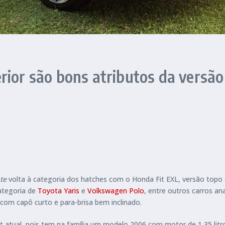
rior são bons atributos da versã
te
volta à categoria dos hatches com o Honda Fit EXL, versão topo
ategoria de
Toyota Yaris
e
Volkswagen Polo
, entre outros carros a
 com capô curto e para-brisa bem inclinado.
it atual, pois tem na família um modelo 2006 com motor de 1,35 litr