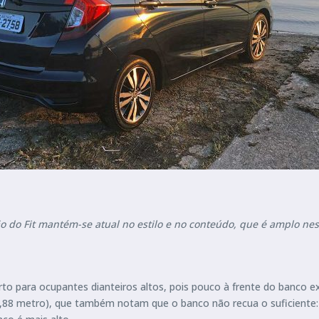
ão do Fit mantém-se atual no estilo e no conteúdo, que é amplo nes
 para ocupantes dianteiros altos, pois pouco à frente do banco e
1,88 metro), que também notam que o banco não recua o suficiente: