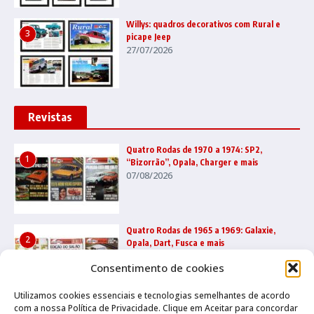
Willys: quadros decorativos com Rural e
3
picape Jeep
27/07/2026
Revistas
Quatro Rodas de 1970 a 1974: SP2,
1
“Bizorrão”, Opala, Charger e mais
07/08/2026
Quatro Rodas de 1965 a 1969: Galaxie,
2
Opala, Dart, Fusca e mais
31/07/2026
Consentimento de cookies
Utilizamos cookies essenciais e tecnologias semelhantes de acordo
com a nossa Política de Privacidade. Clique em Aceitar para concordar
Quatro Rodas 2000 a 2004: Vectra, Golf,