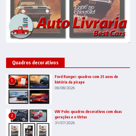
Quadros decorativos
Ford Ranger: quadros com 25 anos de
1
história da picape
06/08/2026
VW Polo: quadros decorativos com duas
2
gerações e o Virtus
31/07/2026