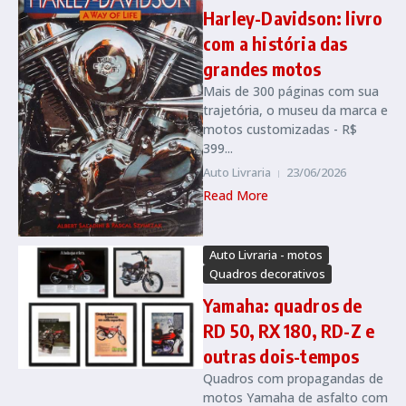
Harley-Davidson: livro
com a história das
grandes motos
Mais de 300 páginas com sua
trajetória, o museu da marca e
motos customizadas - R$
399...
Auto Livraria
23/06/2026
Read More
Auto Livraria - motos
Quadros decorativos
Yamaha: quadros de
RD 50, RX 180, RD-Z e
outras dois-tempos
Quadros com propagandas de
motos Yamaha de asfalto com