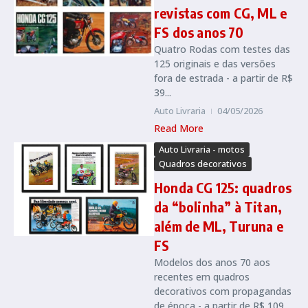
revistas com CG, ML e
FS dos anos 70
Quatro Rodas com testes das
125 originais e das versões
fora de estrada - a partir de R$
39...
Auto Livraria
04/05/2026
Read More
Auto Livraria - motos
Quadros decorativos
Honda CG 125: quadros
da “bolinha” à Titan,
além de ML, Turuna e
FS
Modelos dos anos 70 aos
recentes em quadros
decorativos com propagandas
de época - a partir de R$ 109...